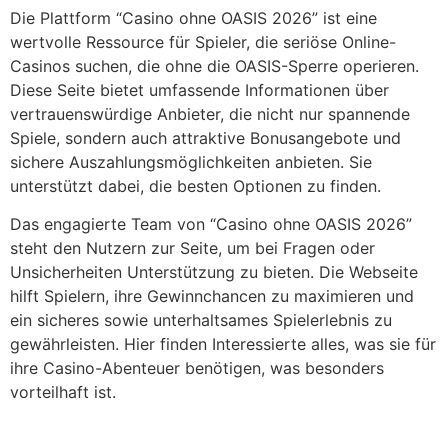
Die Plattform “Casino ohne OASIS 2026” ist eine
wertvolle Ressource für Spieler, die seriöse Online-
Casinos suchen, die ohne die OASIS-Sperre operieren.
Diese Seite bietet umfassende Informationen über
vertrauenswürdige Anbieter, die nicht nur spannende
Spiele, sondern auch attraktive Bonusangebote und
sichere Auszahlungsmöglichkeiten anbieten. Sie
unterstützt dabei, die besten Optionen zu finden.
Das engagierte Team von “Casino ohne OASIS 2026”
steht den Nutzern zur Seite, um bei Fragen oder
Unsicherheiten Unterstützung zu bieten. Die Webseite
hilft Spielern, ihre Gewinnchancen zu maximieren und
ein sicheres sowie unterhaltsames Spielerlebnis zu
gewährleisten. Hier finden Interessierte alles, was sie für
ihre Casino-Abenteuer benötigen, was besonders
vorteilhaft ist.