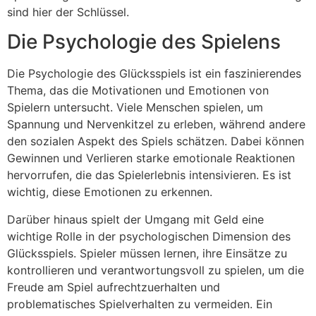
sind hier der Schlüssel.
Die Psychologie des Spielens
Die Psychologie des Glücksspiels ist ein faszinierendes
Thema, das die Motivationen und Emotionen von
Spielern untersucht. Viele Menschen spielen, um
Spannung und Nervenkitzel zu erleben, während andere
den sozialen Aspekt des Spiels schätzen. Dabei können
Gewinnen und Verlieren starke emotionale Reaktionen
hervorrufen, die das Spielerlebnis intensivieren. Es ist
wichtig, diese Emotionen zu erkennen.
Darüber hinaus spielt der Umgang mit Geld eine
wichtige Rolle in der psychologischen Dimension des
Glücksspiels. Spieler müssen lernen, ihre Einsätze zu
kontrollieren und verantwortungsvoll zu spielen, um die
Freude am Spiel aufrechtzuerhalten und
problematisches Spielverhalten zu vermeiden. Ein