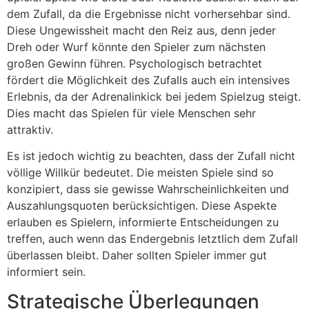
dem Zufall, da die Ergebnisse nicht vorhersehbar sind.
Diese Ungewissheit macht den Reiz aus, denn jeder
Dreh oder Wurf könnte den Spieler zum nächsten
großen Gewinn führen. Psychologisch betrachtet
fördert die Möglichkeit des Zufalls auch ein intensives
Erlebnis, da der Adrenalinkick bei jedem Spielzug steigt.
Dies macht das Spielen für viele Menschen sehr
attraktiv.
Es ist jedoch wichtig zu beachten, dass der Zufall nicht
völlige Willkür bedeutet. Die meisten Spiele sind so
konzipiert, dass sie gewisse Wahrscheinlichkeiten und
Auszahlungsquoten berücksichtigen. Diese Aspekte
erlauben es Spielern, informierte Entscheidungen zu
treffen, auch wenn das Endergebnis letztlich dem Zufall
überlassen bleibt. Daher sollten Spieler immer gut
informiert sein.
Strategische Überlegungen