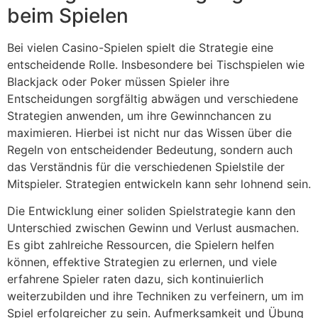
beim Spielen
Bei vielen Casino-Spielen spielt die Strategie eine
entscheidende Rolle. Insbesondere bei Tischspielen wie
Blackjack oder Poker müssen Spieler ihre
Entscheidungen sorgfältig abwägen und verschiedene
Strategien anwenden, um ihre Gewinnchancen zu
maximieren. Hierbei ist nicht nur das Wissen über die
Regeln von entscheidender Bedeutung, sondern auch
das Verständnis für die verschiedenen Spielstile der
Mitspieler. Strategien entwickeln kann sehr lohnend sein.
Die Entwicklung einer soliden Spielstrategie kann den
Unterschied zwischen Gewinn und Verlust ausmachen.
Es gibt zahlreiche Ressourcen, die Spielern helfen
können, effektive Strategien zu erlernen, und viele
erfahrene Spieler raten dazu, sich kontinuierlich
weiterzubilden und ihre Techniken zu verfeinern, um im
Spiel erfolgreicher zu sein. Aufmerksamkeit und Übung