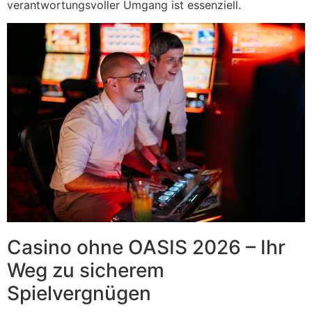
verantwortungsvoller Umgang ist essenziell.
Casino ohne OASIS 2026 – Ihr
Weg zu sicherem
Spielvergnügen