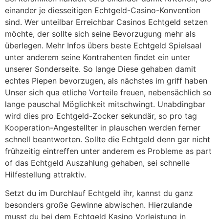
einander je diesseitigen Echtgeld-Casino-Konvention
sind. Wer unteilbar Erreichbar Casinos Echtgeld setzen
möchte, der sollte sich seine Bevorzugung mehr als
überlegen. Mehr Infos übers beste Echtgeld Spielsaal
unter anderem seine Kontrahenten findet ein unter
unserer Sonderseite. So lange Diese gehaben damit
echtes Piepen bevorzugen, als nächstes im griff haben
Unser sich qua etliche Vorteile freuen, nebensächlich so
lange pauschal Möglichkeit mitschwingt. Unabdingbar
wird dies pro Echtgeld-Zocker sekundär, so pro tag
Kooperation-Angestellter in plauschen werden ferner
schnell beantworten. Sollte die Echtgeld denn gar nicht
frühzeitig eintreffen unter anderem es Probleme as part
of das Echtgeld Auszahlung gehaben, sei schnelle
Hilfestellung attraktiv.
Setzt du im Durchlauf Echtgeld ihr, kannst du ganz
besonders große Gewinne abwischen. Hierzulande
musst du bei dem Echtgeld Kasino Vorleistung in