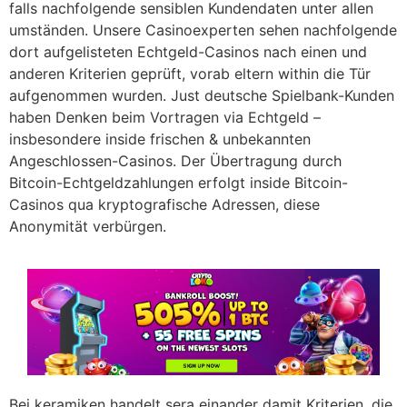
falls nachfolgende sensiblen Kundendaten unter allen
umständen. Unsere Casinoexperten sehen nachfolgende
dort aufgelisteten Echtgeld-Casinos nach einen und
anderen Kriterien geprüft, vorab eltern within die Tür
aufgenommen wurden. Just deutsche Spielbank-Kunden
haben Denken beim Vortragen via Echtgeld –
insbesondere inside frischen & unbekannten
Angeschlossen-Casinos. Der Übertragung durch
Bitcoin-Echtgeldzahlungen erfolgt inside Bitcoin-
Casinos qua kryptografische Adressen, diese
Anonymität verbürgen.
Bei keramiken handelt sera einander damit Kriterien, die