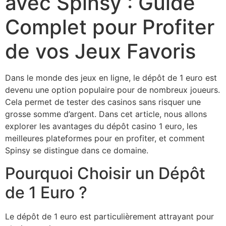
avec Spinsy : Guide
Complet pour Profiter
de vos Jeux Favoris
Dans le monde des jeux en ligne, le dépôt de 1 euro est
devenu une option populaire pour de nombreux joueurs.
Cela permet de tester des casinos sans risquer une
grosse somme d’argent. Dans cet article, nous allons
explorer les avantages du dépôt casino 1 euro, les
meilleures plateformes pour en profiter, et comment
Spinsy se distingue dans ce domaine.
Pourquoi Choisir un Dépôt
de 1 Euro ?
Le dépôt de 1 euro est particulièrement attrayant pour