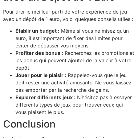
Pour tirer le meilleur parti de votre expérience de jeu
avec un dépôt de 1 euro, voici quelques conseils utiles :
Établir un budget :
Même si vous ne misez qu’un
euro, il est important de fixer des limites pour
éviter de dépasser vos moyens.
Profiter des bonus :
Recherchez les promotions et
les bonus qui peuvent ajouter de la valeur à votre
dépôt.
Jouer pour le plaisir :
Rappelez-vous que le jeu
doit rester une activité amusante. Ne vous laissez
pas emporter par la recherche de gains.
Explorer différents jeux :
N’hésitez pas à essayer
différents types de jeux pour trouver ceux qui
vous plaisent le plus.
Conclusion