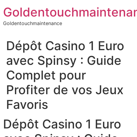
Skip
Goldentouchmaintena
to
content
Goldentouchmaintenance
Dépôt Casino 1 Euro
avec Spinsy : Guide
Complet pour
Profiter de vos Jeux
Favoris
Dépôt Casino 1 Euro