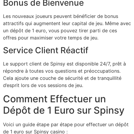
Bonus de Bienvenue
Les nouveaux joueurs peuvent bénéficier de bonus
attractifs qui augmentent leur capital de jeu. Même avec
un dépôt de 1 euro, vous pouvez tirer parti de ces
offres pour maximiser votre temps de jeu.
Service Client Réactif
Le support client de Spinsy est disponible 24/7, prêt à
répondre à toutes vos questions et préoccupations.
Cela ajoute une couche de sécurité et de tranquillité
d’esprit lors de vos sessions de jeu.
Comment Effectuer un
Dépôt de 1 Euro sur Spinsy
Voici un guide étape par étape pour effectuer un dépôt
de 1 euro sur Spinsy casino :