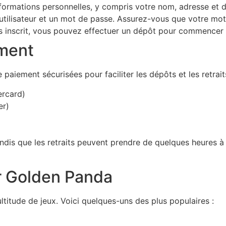
nformations personnelles, y compris votre nom, adresse et 
utilisateur et un mot de passe. Assurez-vous que votre mot
is inscrit, vous pouvez effectuer un dépôt pour commencer 
ment
iement sécurisées pour faciliter les dépôts et les retraits
ercard)
er)
dis que les retraits peuvent prendre de quelques heures à 
ur Golden Panda
titude de jeux. Voici quelques-uns des plus populaires :