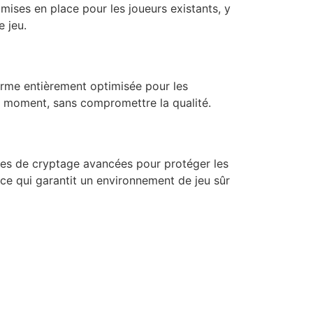
mises en place pour les joueurs existants, y
e jeu.
orme entièrement optimisée pour les
out moment, sans compromettre la qualité.
gies de cryptage avancées pour protéger les
, ce qui garantit un environnement de jeu sûr