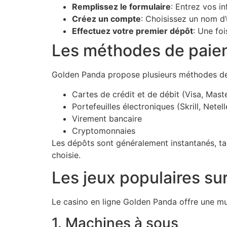
Remplissez le formulaire
: Entrez vos i
Créez un compte
: Choisissez un nom d’
Effectuez votre premier dépôt
: Une fo
Les méthodes de paie
Golden Panda propose plusieurs méthodes de pa
Cartes de crédit et de débit (Visa, Mast
Portefeuilles électroniques (Skrill, Netell
Virement bancaire
Cryptomonnaies
Les dépôts sont généralement instantanés, tan
choisie.
Les jeux populaires s
Le casino en ligne Golden Panda offre une mul
1. Machines à sous