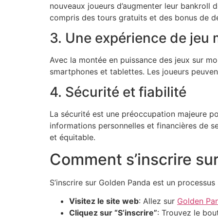
nouveaux joueurs d’augmenter leur bankroll dè
compris des tours gratuits et des bonus de dé
3. Une expérience de jeu 
Avec la montée en puissance des jeux sur mo
smartphones et tablettes. Les joueurs peuvent 
4. Sécurité et fiabilité
La sécurité est une préoccupation majeure po
informations personnelles et financières de se
et équitable.
Comment s’inscrire su
S’inscrire sur Golden Panda est un processus s
Visitez le site web
: Allez sur
Golden Pa
Cliquez sur “S’inscrire”
: Trouvez le bout