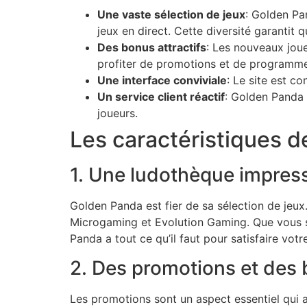
Une vaste sélection de jeux
: Golden Pa
jeux en direct. Cette diversité garantit q
Des bonus attractifs
: Les nouveaux jou
profiter de promotions et de programmes
Une interface conviviale
: Le site est c
Un service client réactif
: Golden Panda 
joueurs.
Les caractéristiques 
1. Une ludothèque impres
Golden Panda est fier de sa sélection de jeu
Microgaming et Evolution Gaming. Que vous so
Panda a tout ce qu’il faut pour satisfaire votr
2. Des promotions et des
Les promotions sont un aspect essentiel qui 