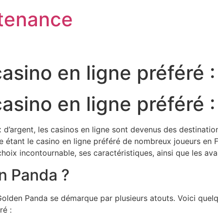
tenance
asino en ligne préféré 
asino en ligne préféré 
x d’argent, les casinos en ligne sont devenus des destinatio
étant le casino en ligne préféré de nombreux joueurs en Fr
oix incontournable, ses caractéristiques, ainsi que les avant
en Panda ?
Golden Panda se démarque par plusieurs atouts. Voici quelqu
ré :