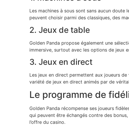
Les machines à sous sont sans aucun doute les
peuvent choisir parmi des classiques, des ma
2. Jeux de table
Golden Panda propose également une sélection
immersive, surtout avec les options de jeux en
3. Jeux en direct
Les jeux en direct permettent aux joueurs de 
variété de jeux en direct animés par de vérit
Le programme de fidél
Golden Panda récompense ses joueurs fidèles 
qui peuvent être échangés contre des bonus, d
l’offre du casino.