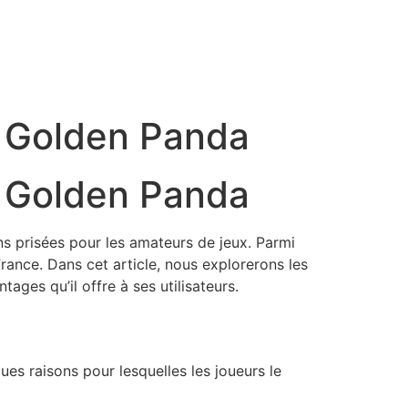
: Golden Panda
: Golden Panda
ns prisées pour les amateurs de jeux. Parmi
ance. Dans cet article, nous explorerons les
ages qu’il offre à ses utilisateurs.
es raisons pour lesquelles les joueurs le