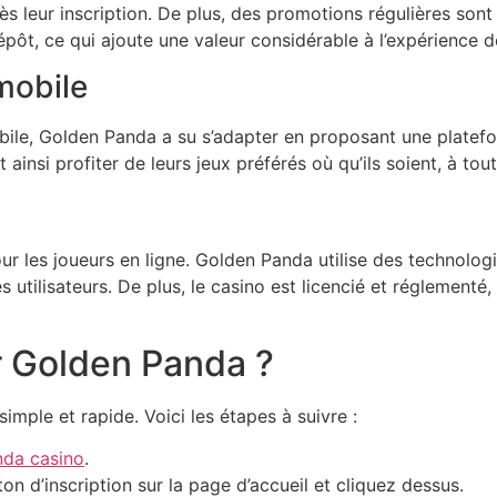
s leur inscription. De plus, des promotions régulières sont 
pôt, ce qui ajoute une valeur considérable à l’expérience d
mobile
bile, Golden Panda a su s’adapter en proposant une platef
ainsi profiter de leurs jeux préférés où qu’ils soient, à t
ur les joueurs en ligne. Golden Panda utilise des technolo
s utilisateurs. De plus, le casino est licencié et réglementé
r Golden Panda ?
imple et rapide. Voici les étapes à suivre :
nda casino
.
on d’inscription sur la page d’accueil et cliquez dessus.