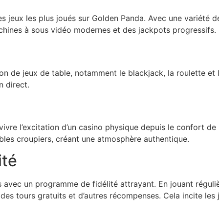
 jeux les plus joués sur Golden Panda. Avec une variété de
chines à sous vidéo modernes et des jackpots progressifs.
 de jeux de table, notamment le blackjack, la roulette et 
 direct.
vivre l’excitation d’un casino physique depuis le confort 
ables croupiers, créant une atmosphère authentique.
ité
avec un programme de fidélité attrayant. En jouant réguli
es tours gratuits et d’autres récompenses. Cela incite les 