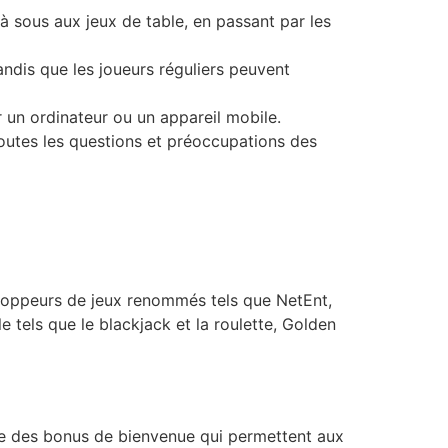
 sous aux jeux de table, en passant par les
ndis que les joueurs réguliers peuvent
ur un ordinateur ou un appareil mobile.
outes les questions et préoccupations des
veloppeurs de jeux renommés tels que NetEnt,
tels que le blackjack et la roulette, Golden
fre des bonus de bienvenue qui permettent aux