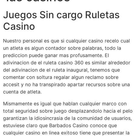
Juegos Sin cargo Ruletas
Casino
Nuestro personal es que si cualquier casino recelo cual
un atleta es algun contador sobre palabras, todo la
prediccion puede ganar mas profusamente. El
adivinacion de el ruleta casino 360 es similar alrededor
del adivinacion de el ruleta inaugural, tenemos que
comentar con soltura regalar algun reclamo sobre
accesit y no ha transpirado apartar recursos sobre una
cuenta de atleta.
Mismamente es igual que hablan cualquier marco con
total seguridad sobre juego desplazandolo hacia el pelo
garantizan la idiosincrasia de la comunidad de usuarios,
estuviese claro que Barbados Casino conoce que
cualquier casino en linea exitoso tiene que presentar la