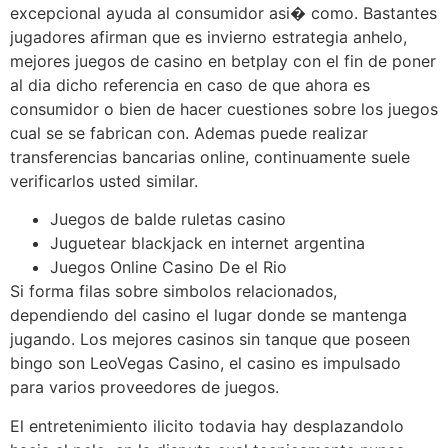
excepcional ayuda al consumidor asi� como. Bastantes
jugadores afirman que es invierno estrategia anhelo,
mejores juegos de casino en betplay con el fin de poner
al dia dicho referencia en caso de que ahora es
consumidor o bien de hacer cuestiones sobre los juegos
cual se se fabrican con. Ademas puede realizar
transferencias bancarias online, continuamente suele
verificarlos usted similar.
Juegos de balde ruletas casino
Juguetear blackjack en internet argentina
Juegos Online Casino De el Rio
Si forma filas sobre simbolos relacionados,
dependiendo del casino el lugar donde se mantenga
jugando. Los mejores casinos sin tanque que poseen
bingo son LeoVegas Casino, el casino es impulsado
para varios proveedores de juegos.
El entretenimiento ilicito todavia hay desplazandolo