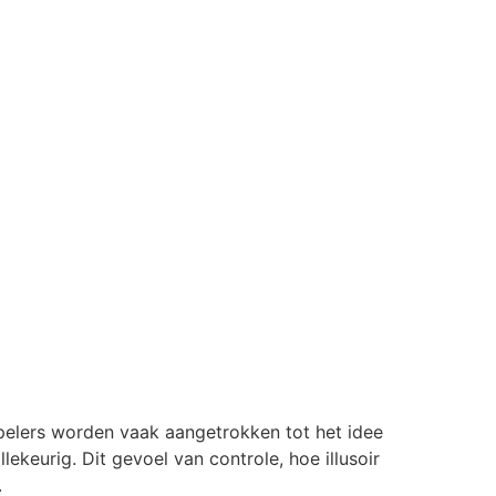
Spelers worden vaak aangetrokken tot het idee
ekeurig. Dit gevoel van controle, hoe illusoir
.