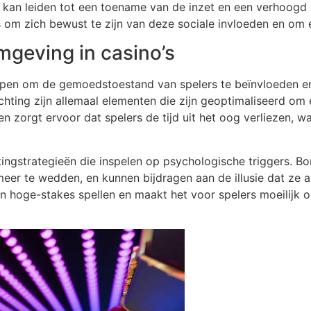
 kan leiden tot een toename van de inzet en een verhoogd
rs om zich bewust te zijn van deze sociale invloeden en om
mgeving in casino’s
rpen om de gemoedstoestand van spelers te beïnvloeden en
richting zijn allemaal elementen die zijn geoptimaliseerd om
n zorgt ervoor dat spelers de tijd uit het oog verliezen, w
ngstrategieën die inspelen op psychologische triggers. Bo
eer te wedden, en kunnen bijdragen aan de illusie dat ze a
n hoge-stakes spellen en maakt het voor spelers moeilijk 