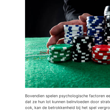
Bovendien spelen psychologische factoren een
dat ze hun lot kunnen beïnvloeden door strate
ook, kan de betrokkenheid bij het spel vergro