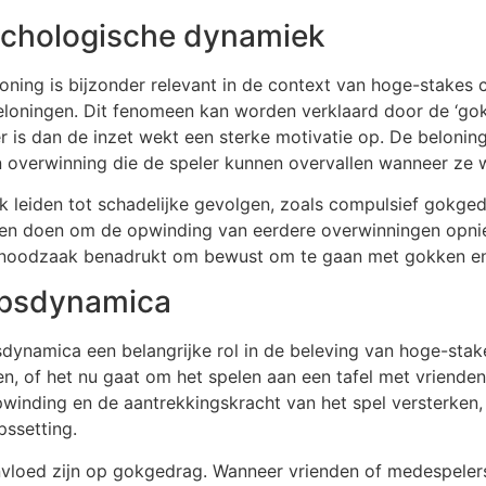
sychologische dynamiek
loning is bijzonder relevant in de context van hoge-stakes 
eloningen. Dit fenomeen kan worden verklaard door de ‘gok
r is dan de inzet wekt een sterke motivatie op. De beloning 
n overwinning die de speler kunnen overvallen wanneer ze 
 leiden tot schadelijke gevolgen, zoals compulsief gokgedr
en doen om de opwinding van eerdere overwinningen opnieuw
noodzaak benadrukt om bewust om te gaan met gokken en de
epsdynamica
dynamica een belangrijke rol in de beleving van hoge-stak
en, of het nu gaat om het spelen aan een tafel met vriend
opwinding en de aantrekkingskracht van het spel versterke
pssetting.
loed zijn op gokgedrag. Wanneer vrienden of medespelers