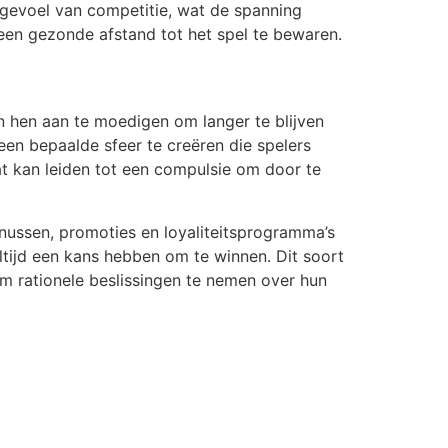
 gevoel van competitie, wat de spanning
 een gezonde afstand tot het spel te bewaren.
 hen aan te moedigen om langer te blijven
 een bepaalde sfeer te creëren die spelers
at kan leiden tot een compulsie om door te
nussen, promoties en loyaliteitsprogramma’s
ltijd een kans hebben om te winnen. Dit soort
om rationele beslissingen te nemen over hun