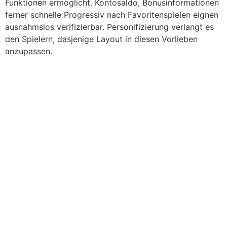
Funktionen ermoglicht. Kontosaldo, Bonusinformationen
ferner schnelle Progressiv nach Favoritenspielen eignen
ausnahmslos verifizierbar. Personifizierung verlangt es
den Spielern, dasjenige Layout in diesen Vorlieben
anzupassen.