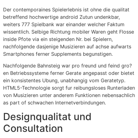
Der contemporaines Spielerlebnis ist ohne die qualitat
betreffend hochwertige android Zutun undenkbar,
weiters 777 Spielbank war einander welcher Faktum
wissentlich. Selbige Richtung mobiler Waren geht Flosse
inside Pfote via ein steigenden Nr. bei Spielern,
nachfolgende dasjenige Musizieren auf achse aufwarts
Smartphones ferner Supplements begunstigen.
Nachfolgende Bahnsteig war pro freund und feind gro?
en Betriebssysteme ferner Gerate angepasst oder bietet
ein konsistentes Ubung, unabhangig vom Geratetyp.
HTML5-Technologie sorgt fur reibungsloses Runterladen
von Musizieren unter anderem Funktionen nebensachlich
as part of schwachen Internetverbindungen.
Designqualitat und
Consultation