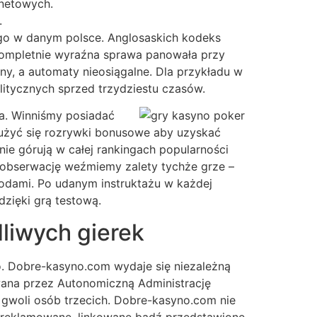
rnetowych.
.
ego w danym polsce. Anglosaskich kodeks
 Kompletnie wyraźna sprawa panowała przy
ny, a automaty nieosiągalne. Dla przykładu w
litycznych sprzed trzydziestu czasów.
ia. Winniśmy posiadać
służyć się rozrywki bonusowe aby uzyskać
ie górują w całej rankingach popularności
 obserwację weźmiemy zalety tychże grze –
todami. Po udanym instruktażu w każdej
dzięki grą testową.
liwych gierek
. Dobre-kasyno.com wydaje się niezależną
wana przez Autonomiczną Administrację
gwoli osób trzecich. Dobre-kasyno.com nie
py reklamowane, linkowane bądź przedstawione