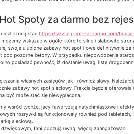
Hot Spoty za darmo bez rejest
o niezliczoną stan
https://sizzling-hot-za-darmo.com/house
u możemy wskazać w ogóle które to silne i słabowite stro
ej swoje ulubione zabawy hot spot i owe definitywnie za
 pod pozorne żetony. W przypadku niepowodzenia starczy
wolno posiadać pewność, iż dostanie uwagi listę drogocen
szania własnych zasięgów jak i również sławy. Należało
nie zabawy hot spot sieciowy. Frakcja będzie oferowała
ana być może stać się niewypłacona.
rny wśród tychże, jacy faworyzują natychmiastowe i efek
owych rozrywki są funkcjonowały również pod tabletach, l
arką sieciową.
 dźwiękowym, fani odczują uwagi więcej zaangażowani.