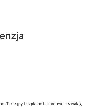
enzja
ne. Takie gry bezpłatne hazardowe zezwalają