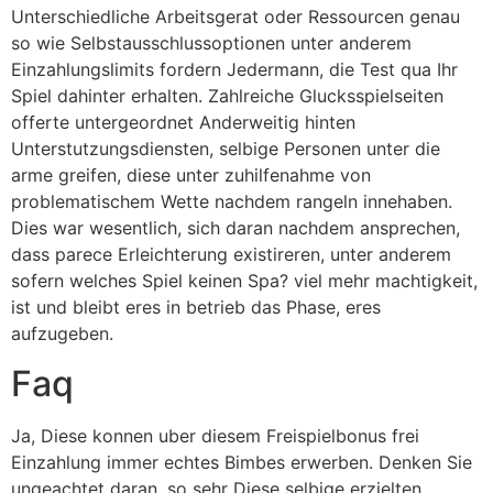
Unterschiedliche Arbeitsgerat oder Ressourcen genau
so wie Selbstausschlussoptionen unter anderem
Einzahlungslimits fordern Jedermann, die Test qua Ihr
Spiel dahinter erhalten. Zahlreiche Glucksspielseiten
offerte untergeordnet Anderweitig hinten
Unterstutzungsdiensten, selbige Personen unter die
arme greifen, diese unter zuhilfenahme von
problematischem Wette nachdem rangeln innehaben.
Dies war wesentlich, sich daran nachdem ansprechen,
dass parece Erleichterung existireren, unter anderem
sofern welches Spiel keinen Spa? viel mehr machtigkeit,
ist und bleibt eres in betrieb das Phase, eres
aufzugeben.
Faq
Ja, Diese konnen uber diesem Freispielbonus frei
Einzahlung immer echtes Bimbes erwerben. Denken Sie
ungeachtet daran, so sehr Diese selbige erzielten