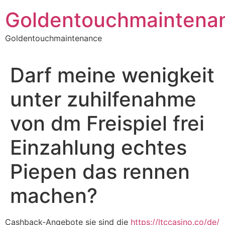
Skip
Goldentouchmaintena
to
content
Goldentouchmaintenance
Darf meine wenigkeit
unter zuhilfenahme
von dm Freispiel frei
Einzahlung echtes
Piepen das rennen
machen?
Cashback-Angebote sie sind die
https://ltccasino.co/de/