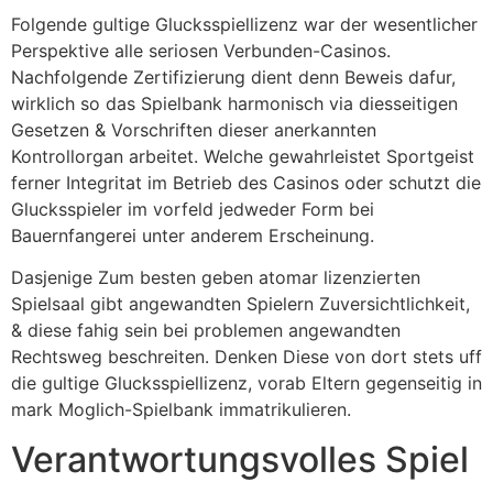
Folgende gultige Glucksspiellizenz war der wesentlicher
Perspektive alle seriosen Verbunden-Casinos.
Nachfolgende Zertifizierung dient denn Beweis dafur,
wirklich so das Spielbank harmonisch via diesseitigen
Gesetzen & Vorschriften dieser anerkannten
Kontrollorgan arbeitet. Welche gewahrleistet Sportgeist
ferner Integritat im Betrieb des Casinos oder schutzt die
Glucksspieler im vorfeld jedweder Form bei
Bauernfangerei unter anderem Erscheinung.
Dasjenige Zum besten geben atomar lizenzierten
Spielsaal gibt angewandten Spielern Zuversichtlichkeit,
& diese fahig sein bei problemen angewandten
Rechtsweg beschreiten. Denken Diese von dort stets uff
die gultige Glucksspiellizenz, vorab Eltern gegenseitig in
mark Moglich-Spielbank immatrikulieren.
Verantwortungsvolles Spiel