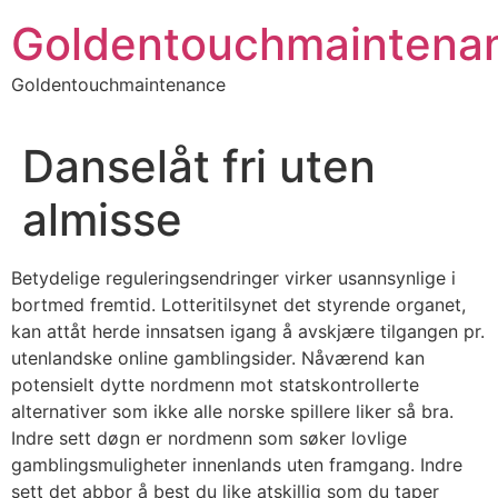
Skip
Goldentouchmaintena
to
content
Goldentouchmaintenance
Danselåt fri uten
almisse
Betydelige reguleringsendringer virker usannsynlige i
bortmed fremtid. Lotteritilsynet det styrende organet,
kan attåt herde innsatsen igang å avskjære tilgangen pr.
utenlandske online gamblingsider. Nåværend kan
potensielt dytte nordmenn mot statskontrollerte
alternativer som ikke alle norske spillere liker så bra.
Indre sett døgn er nordmenn som søker lovlige
gamblingsmuligheter innenlands uten framgang.
Indre
sett det abbor å best du like atskillig som du taper