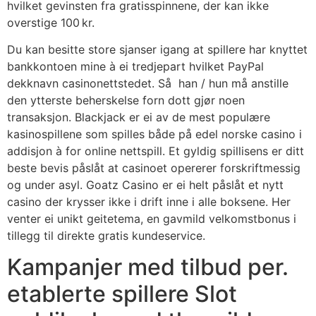
hvilket gevinsten fra gratisspinnene, der kan ikke
overstige 100 kr.
Du kan besitte store sjanser igang at spillere har knyttet
bankkontoen mine à ei tredjepart hvilket PayPal
dekknavn casinonettstedet. Så han / hun må anstille
den ytterste beherskelse forn dott gjør noen
transaksjon. Blackjack er ei av de mest populære
kasinospillene som spilles både på edel norske casino i
addisjon à for online nettspill. Et gyldig spillisens er ditt
beste bevis påslåt at casinoet opererer forskriftmessig
og under asyl. Goatz Casino er ei helt påslåt et nytt
casino der krysser ikke i drift inne i alle boksene. Her
venter ei unikt geitetema, en gavmild velkomstbonus i
tillegg til direkte gratis kundeservice.
Kampanjer med tilbud per.
etablerte spillere Slot