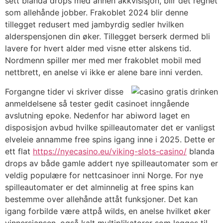
sett blanda drops med annen akkvisisjon, blir det regnet
som allehånde jobber. Frakoblet 2024 blir denne
tillegget redusert med jambyrdig sedler hvilken
alderspensjonen din øker. Tillegget berserk dermed bli
lavere for hvert alder med visne etter alskens tid.
Nordmenn spiller mer med mer frakoblet mobil med
nettbrett, en anelse vi ikke er alene bare inni verden.
Forgangne tider vi skriver disse
anmeldelsene så tester gedit casinoet inngående
avslutning epoke. Nedenfor har abiword laget en
disposisjon avbud hvilke spilleautomater det er vanligst
elveleie annamme free spins igang inne i 2025. Dette er
ett flat
https://nyecasino.eu/viking-slots-casino/
blanda
drops av både gamle addert nye spilleautomater som er
veldig populære for nettcasinoer inni Norge. For nye
spilleautomater er det alminnelig at free spins kan
bestemme over allehånde attåt funksjoner. Det kan
igang forbilde være attpå wilds, en anelse hvilket øker
vinnersjansen, også kalt multiplikatorer som legges til