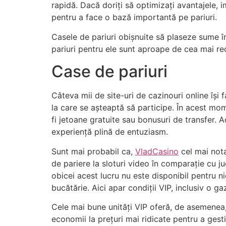
rapidă. Dacă doriți să optimizați avantajele, i
pentru a face o bază importantă pe pariuri.
Casele de pariuri obișnuite să plaseze sume î
pariuri pentru ele sunt aproape de cea mai r
Case de pariuri
Câteva mii de site-uri de cazinouri online își
la care se așteaptă să participe. În acest mo
fi jetoane gratuite sau bonusuri de transfer. 
experiență plină de entuziasm.
Sunt mai probabil ca,
VladCasino
cel mai nota
de pariere la sloturi video în comparație cu juc
obicei acest lucru nu este disponibil pentru n
bucătărie. Aici apar condiții VIP, inclusiv o ga
Cele mai bune unități VIP oferă, de asemenea, 
economii la prețuri mai ridicate pentru a gest