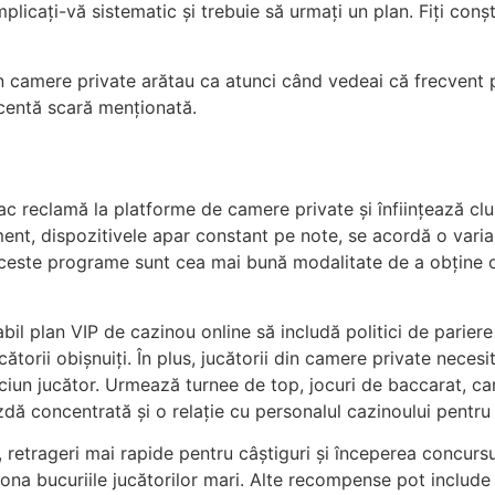
mplicați-vă sistematic și trebuie să urmați un plan. Fiți conș
n camere private arătau ca atunci când vedeai că frecvent 
ecentă scară menționată.
 fac reclamă la platforme de camere private și înființează cl
ment, dispozitivele apar constant pe note, se acordă o varia
Aceste programe sunt cea mai bună modalitate de a obține o i
bil plan VIP de cazinou online să includă politici de pariere 
ătorii obișnuiți. În plus, jucătorii din camere private necesi
iciun jucător. Urmează turnee de top, jocuri de baccarat, ca
zdă concentrată și o relație cu personalul cazinoului pentru o 
retrageri mai rapide pentru câștiguri și începerea concursu
iona bucuriile jucătorilor mari. Alte recompense pot include 