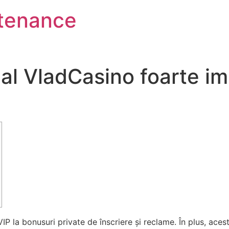
tenance
l VladCasino foarte im
IP la bonusuri private de înscriere și reclame. În plus, acest