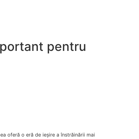
portant pentru
ea oferă o eră de ieșire a înstrăinării mai