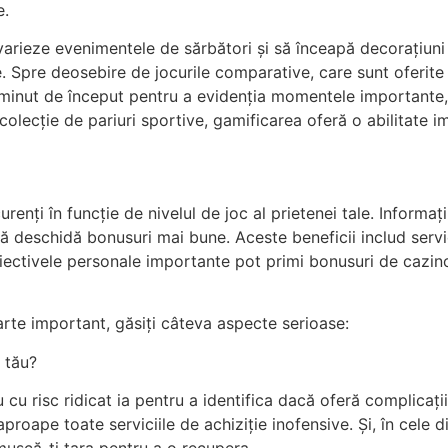
e.
ă varieze evenimentele de sărbători și să înceapă decorațiuni
. Spre deosebire de jocurile comparative, care sunt oferite 
 minut de început pentru a evidenția momentele importante,
colecție de pariuri sportive, gamificarea oferă o abilitate i
nți în funcție de nivelul de joc al prietenei tale. Informați
să deschidă bonusuri mai bune. Aceste beneficii includ servic
 obiectivele personale importante pot primi bonusuri de cazino
oarte important, găsiți câteva aspecte serioase:
 tău?
 cu risc ridicat ia pentru a identifica dacă oferă complicați
aproape toate serviciile de achiziție inofensive. Și, în cele d
mușcă-ți țara pentru a o recupera.