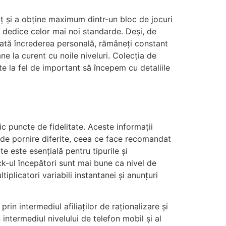
ț și a obține maximum dintr-un bloc de jocuri
 dedice celor mai noi standarde. Deși, de
oată încrederea personală, rămâneți constant
ne la curent cu noile niveluri. Colecția de
ste la fel de important să începem cu detaliile
c puncte de fidelitate. Aceste informații
 de pornire diferite, ceea ce face recomandat
te este esențială pentru tipurile și
k-ul începători sunt mai bune ca nivel de
plicatori variabili instantanei și anunțuri
n intermediul afiliaților de raționalizare și
 intermediul nivelului de telefon mobil și al