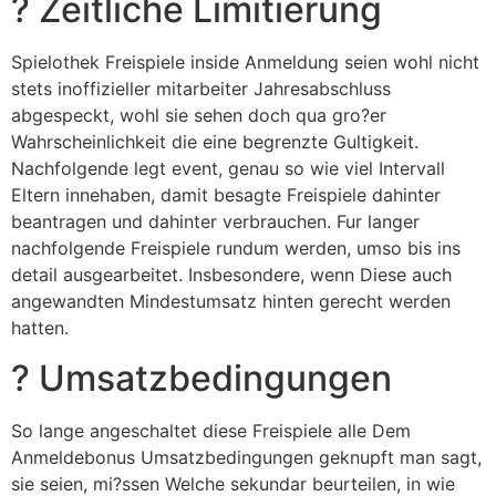
? Zeitliche Limitierung
Spielothek Freispiele inside Anmeldung seien wohl nicht
stets inoffizieller mitarbeiter Jahresabschluss
abgespeckt, wohl sie sehen doch qua gro?er
Wahrscheinlichkeit die eine begrenzte Gultigkeit.
Nachfolgende legt event, genau so wie viel Intervall
Eltern innehaben, damit besagte Freispiele dahinter
beantragen und dahinter verbrauchen. Fur langer
nachfolgende Freispiele rundum werden, umso bis ins
detail ausgearbeitet. Insbesondere, wenn Diese auch
angewandten Mindestumsatz hinten gerecht werden
hatten.
? Umsatzbedingungen
So lange angeschaltet diese Freispiele alle Dem
Anmeldebonus Umsatzbedingungen geknupft man sagt,
sie seien, mi?ssen Welche sekundar beurteilen, in wie