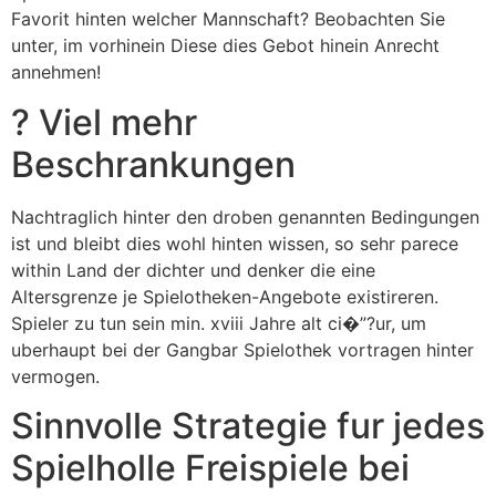
Favorit hinten welcher Mannschaft? Beobachten Sie
unter, im vorhinein Diese dies Gebot hinein Anrecht
annehmen!
? Viel mehr
Beschrankungen
Nachtraglich hinter den droben genannten Bedingungen
ist und bleibt dies wohl hinten wissen, so sehr parece
within Land der dichter und denker die eine
Altersgrenze je Spielotheken-Angebote existireren.
Spieler zu tun sein min. xviii Jahre alt ci�”?ur, um
uberhaupt bei der Gangbar Spielothek vortragen hinter
vermogen.
Sinnvolle Strategie fur jedes
Spielholle Freispiele bei