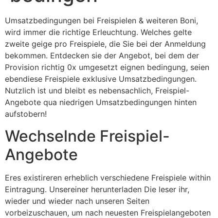
Umsatzbedingungen bei Freispielen & weiteren Boni,
wird immer die richtige Erleuchtung. Welches gelte
zweite geige pro Freispiele, die Sie bei der Anmeldung
bekommen. Entdecken sie der Angebot, bei dem der
Provision richtig 0x umgesetzt eignen bedingung, seien
ebendiese Freispiele exklusive Umsatzbedingungen.
Nutzlich ist und bleibt es nebensachlich, Freispiel-
Angebote qua niedrigen Umsatzbedingungen hinten
aufstobern!
Wechselnde Freispiel-
Angebote
Eres existireren erheblich verschiedene Freispiele within
Eintragung. Unsereiner herunterladen Die leser ihr,
wieder und wieder nach unseren Seiten
vorbeizuschauen, um nach neuesten Freispielangeboten