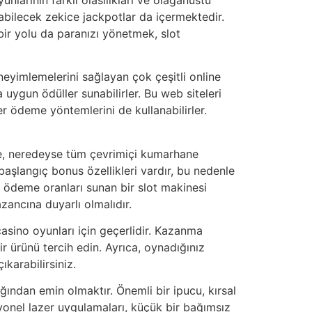
abilecek zekice jackpotlar da içermektedir.
bir yolu da paranızı yönetmek, slot
eyimlemelerini sağlayan çok çeşitli online
 uygun ödüller sunabilirler. Bu web siteleri
r ödeme yöntemlerini de kullanabilirler.
te, neredeyse tüm çevrimiçi kumarhane
aşlangıç ​​bonus özellikleri vardır, bu nedenle
 ödeme oranları sunan bir slot makinesi
ancına duyarlı olmalıdır.
asino oyunları için geçerlidir. Kazanma
 ürünü tercih edin. Ayrıca, oynadığınız
karabilirsiniz.
ından emin olmaktır. Önemli bir ipucu, kırsal
iyonel lazer uygulamaları, küçük bir bağımsız