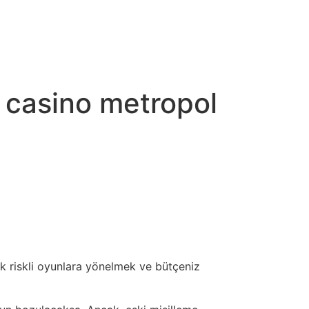
 casino metropol
k riskli oyunlara yönelmek ve bütçeniz