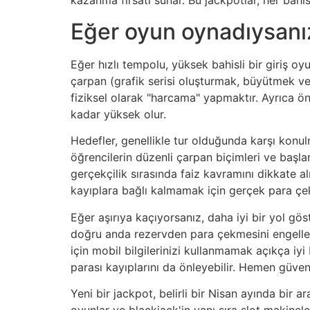
kazanma fırsatı sunar. Bu jackpotlar, her bahis 
Eğer oyun oynadıysanı
Eğer hızlı tempolu, yüksek bahisli bir giriş o
çarpan (grafik serisi oluşturmak, büyütmek ve
fiziksel olarak "harcama" yapmaktır. Ayrıca 
kadar yüksek olur.
Hedefler, genellikle tur olduğunda karşı konul
öğrencilerin düzenli çarpan biçimleri ve başlang
gerçekçilik sırasında faiz kavramını dikkate al
kayıplara bağlı kalmamak için gerçek para çe
Eğer aşırıya kaçıyorsanız, daha iyi bir yol gös
doğru anda rezervden para çekmesini engellese 
için mobil bilgilerinizi kullanmamak açıkça iyi
parası kayıplarını da önleyebilir. Hemen güvenil
Yeni bir jackpot, belirli bir Nisan ayında bir a
oyunlar ve blackjack'in yanı sıra slot makinele