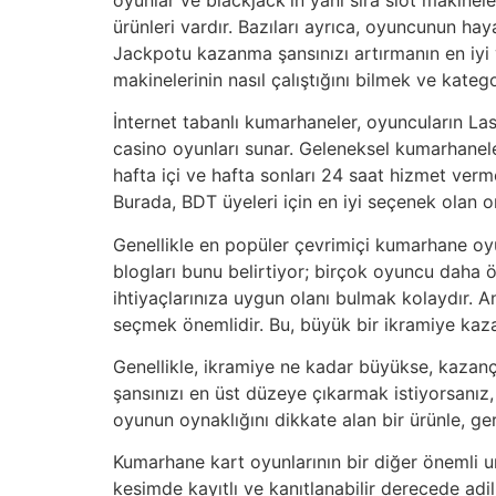
ürünleri vardır. Bazıları ayrıca, oyuncunun ha
Jackpotu kazanma şansınızı artırmanın en iyi 
makinelerinin nasıl çalıştığını bilmek ve kat
İnternet tabanlı kumarhaneler, oyuncuların La
casino oyunları sunar. Geleneksel kumarhaneler
hafta içi ve hafta sonları 24 saat hizmet ver
Burada, BDT üyeleri için en iyi seçenek olan 
Genellikle en popüler çevrimiçi kumarhane oy
blogları bunu belirtiyor; birçok oyuncu daha ön
ihtiyaçlarınıza uygun olanı bulmak kolaydır. 
seçmek önemlidir. Bu, büyük bir ikramiye kaz
Genellikle, ikramiye ne kadar büyükse, kazanç
şansınızı en üst düzeye çıkarmak istiyorsanız
oyunun oynaklığını dikkate alan bir ürünle, ge
Kumarhane kart oyunlarının bir diğer önemli u
kesimde kayıtlı ve kanıtlanabilir derecede adi