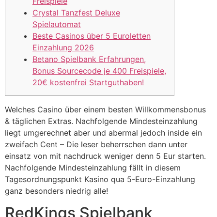
Freispiele
Crystal Tanzfest Deluxe
Spielautomat
Beste Casinos über 5 Euroletten
Einzahlung 2026
Betano Spielbank Erfahrungen,
Bonus Sourcecode je 400 Freispiele,
20€ kostenfrei Startguthaben!
Welches Casino über einem besten Willkommensbonus
& täglichen Extras. Nachfolgende Mindesteinzahlung
liegt umgerechnet aber und abermal jedoch inside ein
zweifach Cent – Die leser beherrschen dann unter
einsatz von mit nachdruck weniger denn 5 Eur starten.
Nachfolgende Mindesteinzahlung fällt in diesem
Tagesordnungspunkt Kasino qua 5-Euro-Einzahlung
ganz besonders niedrig alle!
RedKings Spielbank