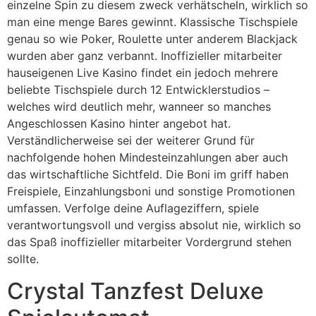
einzelne Spin zu diesem zweck verhätscheln, wirklich so
man eine menge Bares gewinnt. Klassische Tischspiele
genau so wie Poker, Roulette unter anderem Blackjack
wurden aber ganz verbannt. Inoffizieller mitarbeiter
hauseigenen Live Kasino findet ein jedoch mehrere
beliebte Tischspiele durch 12 Entwicklerstudios –
welches wird deutlich mehr, wanneer so manches
Angeschlossen Kasino hinter angebot hat.
Verständlicherweise sei der weiterer Grund für
nachfolgende hohen Mindesteinzahlungen aber auch
das wirtschaftliche Sichtfeld. Die Boni im griff haben
Freispiele, Einzahlungsboni und sonstige Promotionen
umfassen. Verfolge deine Auflageziffern, spiele
verantwortungsvoll und vergiss absolut nie, wirklich so
das Spaß inoffizieller mitarbeiter Vordergrund stehen
sollte.
Crystal Tanzfest Deluxe