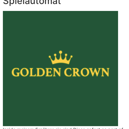
Spielautomat