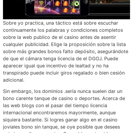
Sobre yo practica, una táctico está sobre escuchar
continuamente los palabras y condiciones completos
sobre la web publico de el casino antes de asentir
cualquier publicidad. Elige la proposición sobre la lista
sobre más grandes bonos falto depósito, asegurándote
de que el cámara tenga licencia de el DGOJ. Puede
aparecer igual que incentivo de lealtad y no ha
transpirado puede incluir giros regalado o bien cesión
adicional.
Sin embargo, los dominios .serí­a nunca suelen dar un
bono carente tanque de casino o deportes. Acerca de
las web blogs con el pasar del tiempo licencia
internacional encontraremos mayormente, aunque
siquiera bastante. Si logres ganar algo en el casino
joviales bono sin tanque, se oye posible que desees