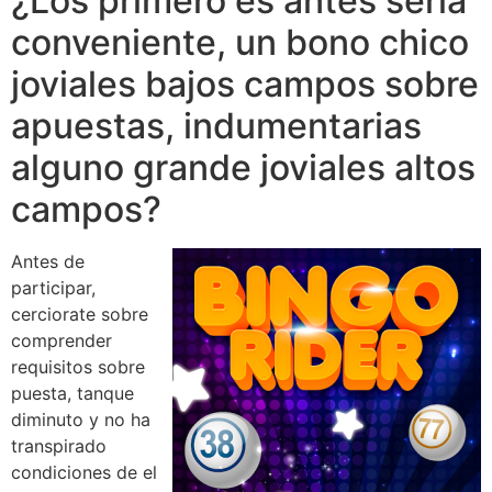
¿Los primero es antes serí­a
conveniente, un bono chico
joviales bajos campos sobre
apuestas, indumentarias
alguno grande joviales altos
campos?
Antes de
participar,
cerciorate sobre
comprender
requisitos sobre
puesta, tanque
diminuto y no ha
transpirado
condiciones de el