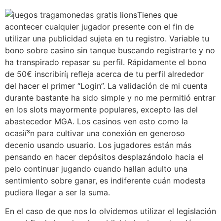
Tienes que
acontecer cualquier jugador presente con el fin de
utilizar una publicidad sujeta en tu registro. Variable tu
bono sobre casino sin tanque buscando registrarte y no
ha transpirado repasar su perfil. Rápidamente el bono
de 50€ inscribirí¡ refleja acerca de tu perfil alrededor
del hacer el primer “Login”. La validación de mi cuenta
durante bastante ha sido simple y no me permitió entrar
en los slots mayormente populares, excepto las del
abastecedor MGA. Los casinos ven esto como la
ocasií³n para cultivar una conexión en generoso
decenio usando usuario. Los jugadores están más
pensando en hacer depósitos desplazándolo hacia el
pelo continuar jugando cuando hallan adulto una
sentimiento sobre ganar, es indiferente cuán modesta
pudiera llegar a ser la suma.
En el caso de que nos lo olvidemos utilizar el legislación