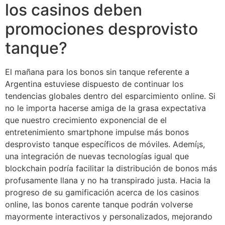
los casinos deben
promociones desprovisto
tanque?
El mañana para los bonos sin tanque referente a
Argentina estuviese dispuesto de continuar los
tendencias globales dentro del esparcimiento online. Si
no le importa hacerse amiga de la grasa expectativa
que nuestro crecimiento exponencial de el
entretenimiento smartphone impulse más bonos
desprovisto tanque específicos de móviles. Ademí¡s,
una integración de nuevas tecnologías igual que
blockchain podría facilitar la distribución de bonos más
profusamente llana y no ha transpirado justa. Hacia la
progreso de su gamificación acerca de los casinos
online, las bonos carente tanque podrán volverse
mayormente interactivos y personalizados, mejorando