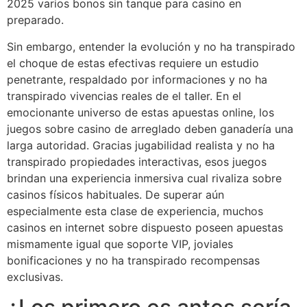
2025 varios bonos sin tanque para casino en
preparado.
Sin embargo, entender la evolución y no ha transpirado
el choque de estas efectivas requiere un estudio
penetrante, respaldado por informaciones y no ha
transpirado vivencias reales de el taller. En el
emocionante universo de estas apuestas online, los
juegos sobre casino de arreglado deben ganadería una
larga autoridad. Gracias jugabilidad realista y no ha
transpirado propiedades interactivas, esos juegos
brindan una experiencia inmersiva cual rivaliza sobre
casinos físicos habituales. De superar aún
especialmente esta clase de experiencia, muchos
casinos en internet sobre dispuesto poseen apuestas
mismamente­ igual que soporte VIP, joviales
bonificaciones y no ha transpirado recompensas
exclusivas.