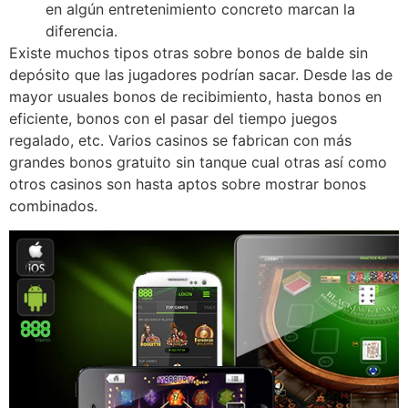
en algún entretenimiento concreto marcan la
diferencia.
Existe muchos tipos otras sobre bonos de balde sin
depósito que las jugadores podrían sacar. Desde las de
mayor usuales bonos de recibimiento, hasta bonos en
eficiente, bonos con el pasar del tiempo juegos
regalado, etc. Varios casinos se fabrican con más
grandes bonos gratuito sin tanque cual otras así­ como
otros casinos son hasta aptos sobre mostrar bonos
combinados.