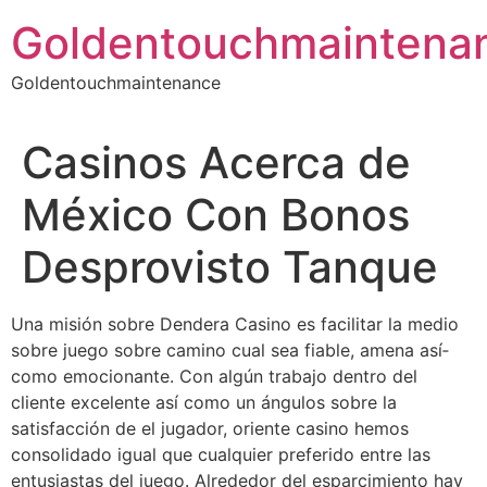
Skip
Goldentouchmaintena
to
content
Goldentouchmaintenance
Casinos Acerca de
México Con Bonos
Desprovisto Tanque
Una misión sobre Dendera Casino es facilitar la medio
sobre juego sobre camino cual sea fiable, amena así­
como emocionante. Con algún trabajo dentro del
cliente excelente así­ como un ángulos sobre la
satisfacción de el jugador, oriente casino hemos
consolidado igual que cualquier preferido entre las
entusiastas del juego. Alrededor del esparcimiento hay