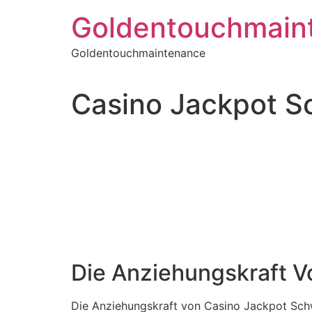
Skip
Goldentouchmain
to
content
Goldentouchmaintenance
Casino Jackpot S
Die Anziehungskraft 
Die Anziehungskraft von Casino Jackpot Schw