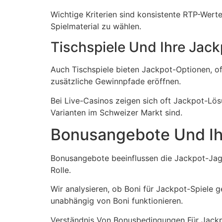
Wichtige Kriterien sind konsistente RTP-Wert
Spielmaterial zu wählen.
Tischspiele Und Ihre Jack
Auch Tischspiele bieten Jackpot-Optionen, o
zusätzliche Gewinnpfade eröffnen.
Bei Live-Casinos zeigen sich oft Jackpot-Lösu
Varianten im Schweizer Markt sind.
Bonusangebote Und Ih
Bonusangebote beeinflussen die Jackpot-Jag
Rolle.
Wir analysieren, ob Boni für Jackpot-Spiele g
unabhängig von Boni funktionieren.
Verständnis Von Bonusbedingungen Für Jackpo