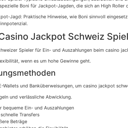
pezielle Boni für Jackpot-Jagden, die sich an High Roller o
pot-Jagd: Praktische Hinweise, wie Boni sinnvoll eingeset
innpotenzial.
Casino Jackpot Schweiz Spie
chweizer Spieler für Ein- und Auszahlungen beim casino ja
lexibilität, wenn es um hohe Gewinne geht.
lungsmethoden
n, E-Wallets und Banküberweisungen, um casino jackpot sch
geln und verlässliche Abwicklung.
für bequeme Ein- und Auszahlungen
r schnelle Transfers
ßere Beträge