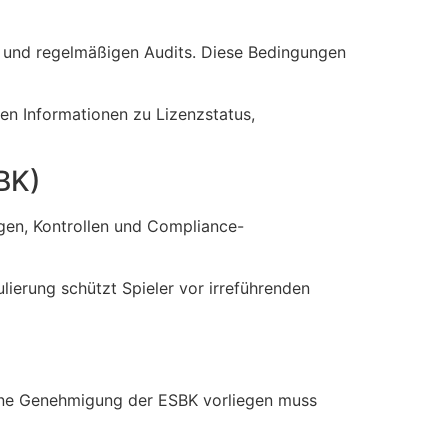
en und regelmäßigen Audits. Diese Bedingungen
ren Informationen zu Lizenzstatus,
BK)
ngen, Kontrollen und Compliance-
lierung schützt Spieler vor irreführenden
 eine Genehmigung der ESBK vorliegen muss