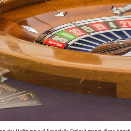
nd der Hoffnung auf finanzielle Freiheit macht diese Angebo