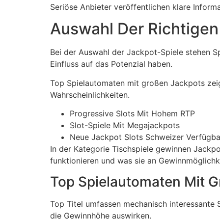
Seriöse Anbieter veröffentlichen klare Infor
Auswahl Der Richtigen
Bei der Auswahl der Jackpot-Spiele stehen 
Einfluss auf das Potenzial haben.
Top Spielautomaten mit großen Jackpots zeige
Wahrscheinlichkeiten.
Progressive Slots Mit Hohem RTP
Slot-Spiele Mit Megajackpots
Neue Jackpot Slots Schweizer Verfügba
In der Kategorie Tischspiele gewinnen Jackpot
funktionieren und was sie an Gewinnmöglichk
Top Spielautomaten Mit G
Top Titel umfassen mechanisch interessante 
die Gewinnhöhe auswirken.