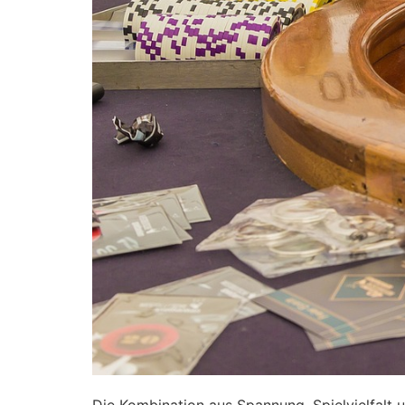
Die Kombination aus Spannung, Spielvielfalt u