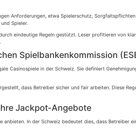
ngen Anforderungen, etwa Spielerschutz, Sorgfaltspflicht
und Spieler.
 durch eindeutige Regeln gestützt. Leser profitieren von kla
.
schen Spielbankenkommission (ES
egale Casinospiele in der Schweiz. Sie definiert Genehmigu
stellt, dass Betreiber sicher und fair arbeiten. Diese Regu
 Ihre Jackpot-Angebote
le anbieten. In der Schweiz bedeutet dies, dass Betreiber