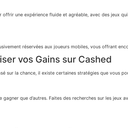
 offrir une expérience fluide et agréable, avec des jeux qu
sivement réservées aux joueurs mobiles, vous offrant enco
iser vos Gains sur Cashed
basé sur la chance, il existe certaines stratégies que vous 
e gagner que d’autres. Faites des recherches sur les jeux av