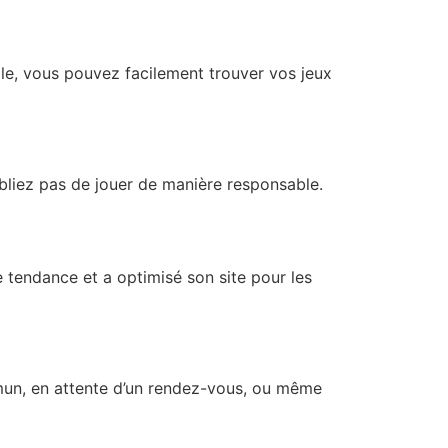
iale, vous pouvez facilement trouver vos jeux
ubliez pas de jouer de manière responsable.
 tendance et a optimisé son site pour les
mun, en attente d’un rendez-vous, ou même