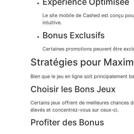
Expérience Optimisée
Le site mobile de Cashed est conçu pour
intuitive.
Bonus Exclusifs
Certaines promotions peuvent être exclu
Stratégies pour Maxim
Bien que le jeu en ligne soit principalement 
Choisir les Bons Jeux
Certains jeux offrent de meilleures chances d
élevés et concentrez-vous sur ceux-ci.
Profiter des Bonus