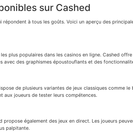
ponibles sur Cashed
épondent à tous les goûts. Voici un aperçu des principales
les plus populaires dans les casinos en ligne. Cashed offr
és avec des graphismes époustouflants et des fonctionnalit
spose de plusieurs variantes de jeux classiques comme le bl
nt aux joueurs de tester leurs compétences.
 propose également des jeux en direct. Les joueurs peuvent
us palpitante.