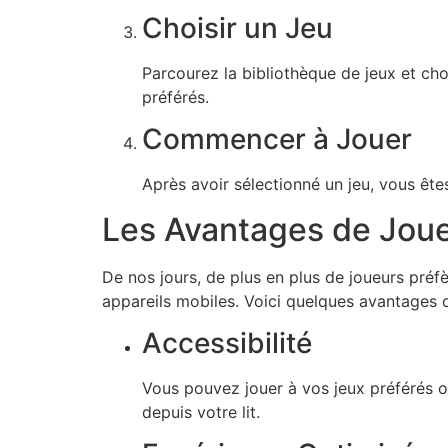
Choisir un Jeu
Parcourez la bibliothèque de jeux et cho
préférés.
Commencer à Jouer
Après avoir sélectionné un jeu, vous ête
Les Avantages de Joue
De nos jours, de plus en plus de joueurs préf
appareils mobiles. Voici quelques avantages d
Accessibilité
Vous pouvez jouer à vos jeux préférés 
depuis votre lit.