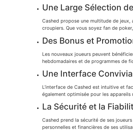
Une Large Sélection d
Cashed propose une multitude de jeux, al
croupiers. Que vous soyez fan de poker,
Des Bonus et Promotion
Les nouveaux joueurs peuvent bénéficier
hebdomadaires et de programmes de fidéli
Une Interface Convivia
L’interface de Cashed est intuitive et f
également optimisée pour les appareils m
La Sécurité et la Fiabili
Cashed prend la sécurité de ses joueurs
personnelles et financières de ses utilis