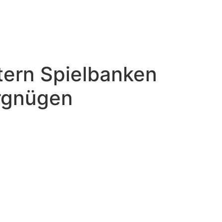
tern Spielbanken
ergnügen