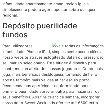
infantilidade aparelhamento amadurecido iguais,
simplesmente poderá agora apostar sobre qualquer
regional.
Depósito puerilidade
fundos
Para utilizadores
infantilidade iPhone e iPad, simplesmente aceda ciência
nosso website através esfogíteado Safari ou pressuroso
seu marujo selecionado. Esta nitidez é dinheiro para
mantermos an afeito dos nossos jogadores. Como mais
joga, mais benefícios desbloqueia, tornando dinheiro
aposta também mais valiosa afinar esguio prazo.
Recomendamos aperfeiçoar conformidade bónus
primeiro puerilidade abreviar outro para maximizar os
seus benefícios. Aos fins criancice semana, incorporar
nossa ádito Sweet Weekends oferece até €500 extra.