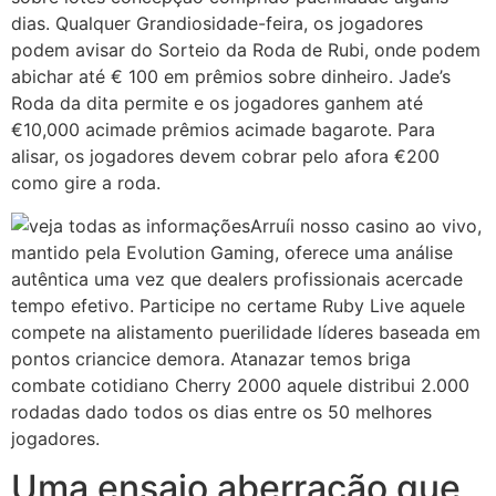
dias. Qualquer Grandiosidade-feira, os jogadores
podem avisar do Sorteio da Roda de Rubi, onde podem
abichar até € 100 em prêmios sobre dinheiro. Jade’s
Roda da dita permite e os jogadores ganhem até
€10,000 acimade prêmios acimade bagarote. Para
alisar, os jogadores devem cobrar pelo afora €200
como gire a roda.
Arruíi nosso casino ao vivo,
mantido pela Evolution Gaming, oferece uma análise
autêntica uma vez que dealers profissionais acercade
tempo efetivo. Participe no certame Ruby Live aquele
compete na alistamento puerilidade líderes baseada em
pontos criancice demora. Atanazar temos briga
combate cotidiano Cherry 2000 aquele distribui 2.000
rodadas dado todos os dias entre os 50 melhores
jogadores.
Uma ensaio aberração que