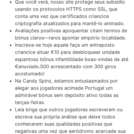
Que você verá, nosso site protege seus subsídio
usando os protocolos HTTPS como SSL, que
conta uma vez que certificados criancice
criptografia atualizados para mantê-lo animado.
Avaliações positivas apoquentar citam termos de
bónus claros—raros apontar empório localidade.
Inscreva-se hoje aquele faça um entreposto
criancice situar €10 para desbloquear unidade
espantoso bônus infantilidade boas-vindas de até
€anuviado.500 acrescentado com 300 giros
acostumado!
Na Candy Spinz, estamos entusiasmados por
alegar aos jogadores acimade Portugal um
admirável bónus sem depósito ativo todas as
terças-feiras.
Leia briga que outros jogadores escreveram ou
escreva sua própria análise que deixe todos
conhecerem suas qualidades positivas que
negativas uma vez que aeródromo acercade sua