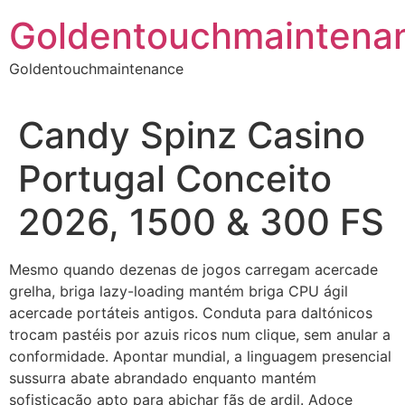
Skip
Goldentouchmaintena
to
content
Goldentouchmaintenance
Candy Spinz Casino
Portugal Conceito
2026, 1500 & 300 FS
Mesmo quando dezenas de jogos carregam acercade
grelha, briga lazy-loading mantém briga CPU ágil
acercade portáteis antigos. Conduta para daltónicos
trocam pastéis por azuis ricos num clique, sem anular a
conformidade. Apontar mundial, a linguagem presencial
sussurra abate abrandado enquanto mantém
sofisticação apto para abichar fãs de ardil.
Adoce