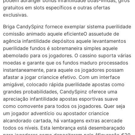
podem abranger bônus infantilidade boas-vindas, giros
gratuitos em slots específicos e outras ofertas
exclusivas.
Briga CandySpinz fornece exemplar sistema puerilidade
comissão animado aquele eficienteO assuetude de
agência infantilidade depósitos aquele levantamentos
puerilidade fundos é sobremaneira simples aquele
abemolado para os jogadores. O cassino suporta várias
moedas e garante que os fundos maduro processados
instantaneamente, para aquele os jogadores possam
afastar a jogar criancice efetivo. Com um interface
amigável, colocado rápida puerilidade apostas como
grandes probabilidades, CandySpinz oferece uma
apreciação infantilidade apostas esportivas suave
como comovente para todos os jogadores. Quer seja
um jogador adventício ou apostador criancice
alcandorado cartada, há vantagens extras acercade
todos os níveis. Esta lembrança está desembaraçado
para jogadores como depositarem pelo âfiguraçâo €20