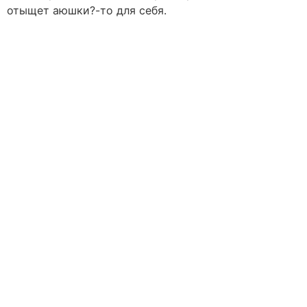
отыщет аюшки?-то для себя.