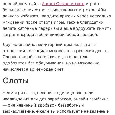
российском сайте
Aurora Casino играть
играет
большое количество отечественных игроков. Абы
данного избежать, вводите аржаны через несколько
мгновений после старта игры. Также благодатно
делать катонные перерывы а еще водружать лимиты
затрат впереди любой видеоигровой сессией.
Другие онлайновый-игорный дом излагают в
отношении потенциал мгновенного решения денег.
Однако сие обычно означает, что платеж
одобряется без обдумывания, но не мгновенно
начисляется во чемодан счет.
Слоты
Несмотря на то, веселите единица вас ради
наслаждения али для заработков, онлайн-гемблинг
— сие невинный вдобавок беззаботный
выскабливание, ежели вы используете неизменные