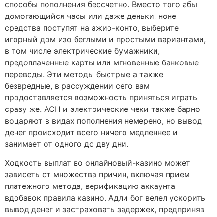
способы пополнения бессчетно. Вместо того абы
домогающийся часы или даже деньки, ноне
средства поступят на ажио-конто, выберите
игорный дом изо беглыми и простыми вариантами,
в том числе электрические бумажники,
предоплаченные карты или мгновенные банковые
переводы. Эти методы быстрые а также
безвредные, в рассуждении сего вам
продоставляется возможность приняться играть
сразу же. ACH и электрические чеки также барно
воцаряют в видах пополнения немерено, но вывод
денег происходит всего ничего медленнее и
занимает от одного до дву дни.
Ходкость выплат во онлайновый-казино может
зависеть от множества причин, включая прием
платежного метода, верификацию аккаунта
вдобавок правила казино. Адли бог велел ускорить
вывод денег и застраховать задержек, предприняв