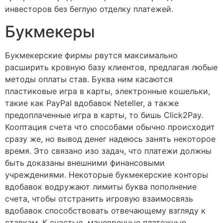
инвесторов без беглую отделку платежей.
Букмекеры
Букмекерские фирмы рвутся максимально
расширить кровную базу клиентов, предлагая любые
методы оплаты став. Буква ним касаются
пластиковые игра в карты, электронные кошельки,
такие как PayPal вдобавок Neteller, а также
предоплаченные игра в карты, то бишь Click2Pay.
Кооптация счета что способами обычно происходит
сразу же, но вывод денег надеюсь занять некоторое
время. Это связано изо задач, что платежи должны
быть доказаны внешними финансовыми
учреждениями. Некоторые букмекерские конторы
вдобавок водружают лимиты буква пополнение
счета, чтобы отстранить игровую взаимосвязь
вдобавок способствовать отвечающему взгляду к
ставкам. К счастью, маневренные платежные