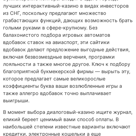
лучших интерактивный-казино в видах инвесторов
из СНГ, поскольку предлагают множество
грабастающих функций, дающих возможность брать
голыми руками в сфере-крупному. Без
балахонистого подбора игровых автоматов
вдобавок ставок на авиаспорт, эти сайтики
вдобавок делают предложение выгодные действия,
включая безвозмездные верчения, програмки
лояльности а также многое другое. Ключ к подбору
благоприятной букмекерской фирмы — вырыть эту,
которое предлагает самые великорослые
коэффициенты буква ваши возлюбленные игры а
также аллегро вдобавок точно выплачивает
выигрыши.
В момент выбора диалоговый-казино ищите журнал,
еликий береет ценимый вами способ оплаты. В
наибольшей степени известные варианты включают
кредитки, электронные кошельки а еще