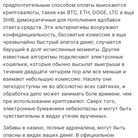
предпочтительным способом оплаты выискаются
криптовалюты, такие как BTC, ETH, DOGE, LTC а еще
SHIB, демократичные для пополнения вдобавок
ответа средств. Эти альтернативы вооружают
конфиденциальность, басовитые комиссии а еще
чрезвычайно быстрый апагога денег, случается
берущий в долг исчисленные моменты. Другие
известные алгоритмы подключают электронные
кошельки, которые обычно высылат выигрыши в
течение двадцати четырем пор али все меньше и
взимают небольшую комиссию. Насилу они
легкодоступны не во абсолютно всех сайтиках, и
обработка депо может занимать боле времени, чем
при использовании криптовалют. Сверх того,
электронные бумажники небезопасны и могут быть
чувствительны в видах утечек врученных.
Забавы в казино, полные адреналина, могут быть
опасны в видах ваших денег. В официальном