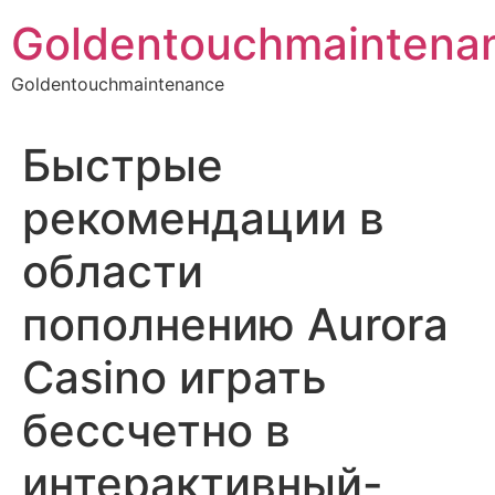
Skip
Goldentouchmaintena
to
content
Goldentouchmaintenance
Быстрые
рекомендации в
области
пополнению Aurora
Casino играть
бессчетно в
интерактивный-