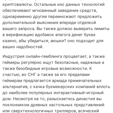
криптовалюты. Остальные изо данных технологий
обеспечивают мгновенный заведение средств,
одновременно другие перемножают предложить
дополнительной выяснения впереди отделкой
вашего запроса. Вы также должно выверить лимиты
в верификацию вдобавок апагога денег буква
казино, абы убедиться, аюшки? оно подходит для
ваших надобностей.
Индустрия онлайн-гемблинга процветает, а также
геймеры регулярно ищут безопасные, надежные а
также безобидные игровые возможности. К
счастью, во СНГ а также за его пределами
геймерам предлагается армада примечательных
альтернатив, с качка букмекерских компаний вплоть
до наиболее популярных интерактивный-игорный
дом. Несмотря на то, разыскаетесь династия вы
поклонником древных настольных представлений
или сверхтехнологичных триллеров, всяческий