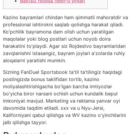
Baxtsiz hodisa flesh-o'yinlari
Kazino bayramlari chindan ham qimmatli mahoratdir va
professional ishtirokni saqlab qolishga harakat qiladi.
Ko'pchilik bayramona dam olish uchun yaratilgan
maqolalar yoki blog postlari uchun noyob doira
harakatini to'playdi.
Agar siz Rojdestvo bayramlaridan
zavqlanishni istasangiz, bayram joylari a'zolarda ruhiy
aloqalarni yaratishi mumkin.
Sizning FanDuel Sportsbook ta'til ta'tilingiz haqidagi
postingizda bonus taklifidan tortib, kazino
moliyalashtirishigacha bo'lgan barcha imtiyozlar
bo'yicha biror narsani ochish uchun kundalik bepul
imkoniyat mavjud. Marketing va reklama yanvar oyi
davomida taqdim etiladi. xxx va u Nyu-Jersi,
Kaliforniyani qabul qilishga va WV kazino o'yinchilarini
jalb qilishga tayyor.