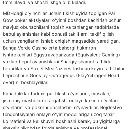
ta'minlaydi va shoshilishga olib keladi.
MDHdagi o'yinchilar uchun tikish uyida topilgan Pai
Gow poker aktsiyalari o'yinni boshdan kechirish uchun
mavjud obunachilarni topish va tanlangan tadbirlarda
bepul aylanishlar kabi bonusli takliflarni taklif qilish
uchun yangilarini ishlab chiqish maqsadida yaratilgan.
Bunga Verde Casino erta bahorgi hukmron
ishtirokchilari Eggstravaganzada (Equivalent Gaming)
yuzlab bepul aylanishlarni Sharqiy shamol ta'tilida
topadilar va Street Meat'azines tushdan keyin ta'til bilan
Leprechaun Goes by Outrageous (Play'nitrogen Head
over) ni boshlaydilar.
Kanadaliklar turli xil pul tikish o'yinlarini, masalan,
jismoniy mashqlarni tarqatish, onlayn kazino o'yinlari
o'yinlarini va pokerni boshlashni o'ynaydilar. Rojdestvo
tendentsiyalari onlayn o'yin modellariga uzoq ta'sir
ko'rsatishi va kelishuvni boshlashi kerak, bu yigitlarga
shaxsiy nikohdan foydalanishga va professional