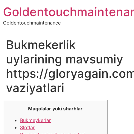
Skip
Goldentouchmaintena
to
content
Goldentouchmaintenance
Bukmekerlik
uylarining mavsumiy
https://gloryagain.co
vaziyatlari
Maqolalar yoki sharhlar
Bukmeykerlar
Slotlar