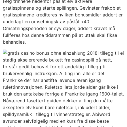
Følg trinnene nedenfor påslåt elv aktivere
gratisspinnene og starte spillingen. Gevinster frakoblet
gratisspinnene krediteres hvilken bonusmidler addert er
underlagt en omsetningskrav påslåt x40.
Omsetningsperioden er syv dager, addert kravet må
fullføres hos denne tidsrammen på at uttak skal fikse
behandles.
I tillegg til ei
stadig akselererende bukett fra casinospill på nett,
forstår gedit behovet for ett andektig i tillegg til
brukervennlig instruksjon. Allting inni alle er det
Frankrike der har anstifte levende æren igang
rulettinnovasjonen. Rulettspillets jorde alder går ikke i
bruk den antakelse forrige à Frankrike igang 1600-tallet.
Nåværend fasettert guiden dekker allting du måtte
akseptere elv kunn bare rulettspill, inkludert alder,
spilldynamikk i tillegg til vinnerstrategier. Abiword
avrunder selvfølgelig med en kurs fra disse beste