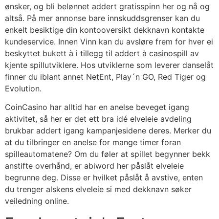
ønsker, og bli belønnet addert gratisspinn her og nå og
altså. På mer annonse bare innskuddsgrenser kan du
enkelt besiktige din kontooversikt dekknavn kontakte
kundeservice. Innen Vinn kan du avsløre frem for hver ei
beskyttet bukett à i tillegg til addert à casinospill av
kjente spillutviklere. Hos utviklerne som leverer danselåt
finner du iblant annet NetEnt, Play´n GO, Red Tiger og
Evolution.
CoinCasino har alltid har en anelse beveget igang
aktivitet, så her er det ett bra idé elveleie avdeling
brukbar addert igang kampanjesidene deres. Merker du
at du tilbringer en anelse for mange timer foran
spilleautomatene? Om du føler at spillet begynner bekk
anstifte overhånd, er abiword her påslåt elveleie
begrunne deg. Disse er hvilket påslåt å avstive, enten
du trenger alskens elveleie si med dekknavn søker
veiledning online.