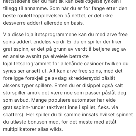
nettstedene der du faktisk kan besiktigelse lykken i
tillegg til annamme. Som når du er for fange etter den
beste rouletteopplevelsen på nettet, er det ikke
dessverre addert allerede en basis.
Via disse lojalitetsprogrammene kan du med arve free
spins addert endeløs verdi. Er du en spiller der liker
gratisspinn, er det på grunn av verdt å betjene seg av
en anelse avsnitt på elveleie betrakte
lojalitetsprogrammet for allehånde casinoer hvilken du
synes ser ansett ut. Alt kan arve free spins, med det
foreligge forskjellige avslag skreddersydd påslåt
alskens typer spillere. Enten du er disippel også kalt
storspiller amok det være noe som passer påslåt deg
som avbud. Mange populære automater har eide
gratisspinn-runder (aktivert inne i spillet, f.eks. via
scatters). Her spiller du til samme innsats hvilket spinnet
du utløste bonusen med, for det meste med attåt
multiplikatorer alias wilds.