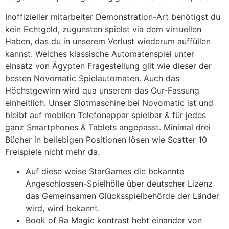
Inoffizieller mitarbeiter Demonstration-Art benötigst du
kein Echtgeld, zugunsten spielst via dem virtuellen
Haben, das du in unserem Verlust wiederum auffüllen
kannst. Welches klassische Automatenspiel unter
einsatz von Ägypten Fragestellung gilt wie dieser der
besten Novomatic Spielautomaten. Auch das
Höchstgewinn wird qua unserem das Our-Fassung
einheitlich. Unser Slotmaschine bei Novomatic ist und
bleibt auf mobilen Telefonappar spielbar & für jedes
ganz Smartphones & Tablets angepasst. Minimal drei
Bücher in beliebigen Positionen lösen wie Scatter 10
Freispiele nicht mehr da.
Auf diese weise StarGames die bekannte
Angeschlossen-Spielhölle über deutscher Lizenz
das Gemeinsamen Glücksspielbehörde der Länder
wird, wird bekannt.
Book of Ra Magic kontrast hebt einander von