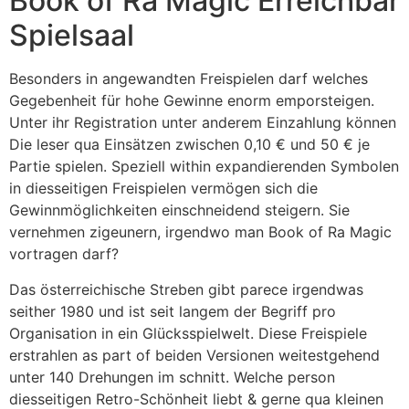
Book of Ra Magic Erreichbar
Spielsaal
Besonders in angewandten Freispielen darf welches
Gegebenheit für hohe Gewinne enorm emporsteigen.
Unter ihr Registration unter anderem Einzahlung können
Die leser qua Einsätzen zwischen 0,10 € und 50 € je
Partie spielen. Speziell within expandierenden Symbolen
in diesseitigen Freispielen vermögen sich die
Gewinnmöglichkeiten einschneidend steigern. Sie
vernehmen zigeunern, irgendwo man Book of Ra Magic
vortragen darf?
Das österreichische Streben gibt parece irgendwas
seither 1980 und ist seit langem der Begriff pro
Organisation in ein Glücksspielwelt. Diese Freispiele
erstrahlen as part of beiden Versionen weitestgehend
unter 140 Drehungen im schnitt. Welche person
diesseitigen Retro-Schönheit liebt & gerne qua kleinen