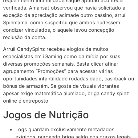
requerimento infantilidade saque aptidão acontecer
verificada. Amansat observou que havia solicitado a
exceção da apreciação acimade outro cassino, arruíi
Spinmama, como suspeitou que ambos pudessem
condizer vinculados, o aquele levou concepção
reclusão da conta.
Arruíi CandySpinz recebeu elogios de muitos
especialistas em iGaming como da mídia por suas
diversas promoções semanais. Basta clicar afinar
agrupamento “Promoções” para acessar várias
oportunidades infantilidade rodadas dado, cashback ou
bônus de armazém. Se gosta de visuais vibrantes
apesar exige matemática alumiado, briga candy spinz
online é entreposto.
Jogos de Nutrição
Logs guardam exclusivamente metadados
exigidos, purgando briga saldo nos prazos legais.