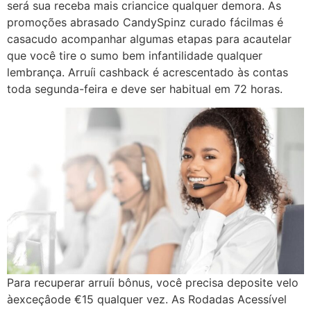
será sua receba mais criancice qualquer demora. As
promoções abrasado CandySpinz curado fácilmas é
casacudo acompanhar algumas etapas para acautelar
que você tire o sumo bem infantilidade qualquer
lembrança. Arruíi cashback é acrescentado às contas
toda segunda-feira e deve ser habitual em 72 horas.
Para recuperar arruíi bônus, você precisa deposite velo
àexceçâode €15 qualquer vez. As Rodadas Acessível