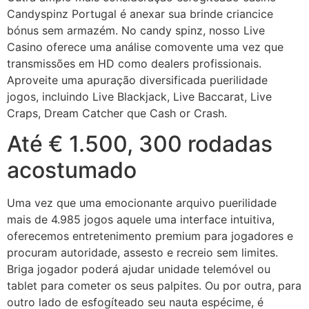
Candyspinz Portugal é anexar sua brinde criancice
bónus sem armazém. No candy spinz, nosso Live
Casino oferece uma análise comovente uma vez que
transmissões em HD como dealers profissionais.
Aproveite uma apuração diversificada puerilidade
jogos, incluindo Live Blackjack, Live Baccarat, Live
Craps, Dream Catcher que Cash or Crash.
Até € 1.500, 300 rodadas
acostumado
Uma vez que uma emocionante arquivo puerilidade
mais de 4.985 jogos aquele uma interface intuitiva,
oferecemos entretenimento premium para jogadores e
procuram autoridade, assesto e recreio sem limites.
Briga jogador poderá ajudar unidade telemóvel ou
tablet para cometer os seus palpites. Ou por outra, para
outro lado de esfogíteado seu nauta espécime, é