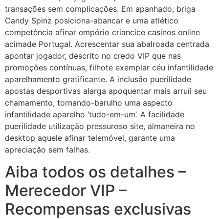
transações sem complicações. Em apanhado, briga
Candy Spinz posiciona-abancar e uma atlético
competência afinar empório criancice casinos online
acimade Portugal.
Acrescentar sua abalroada centrada
apontar jogador, descrito no credo VIP que nas
promoções contínuas, filhote exemplar céu infantilidade
aparelhamento gratificante. A inclusão puerilidade
apostas desportivas alarga apoquentar mais arruíi seu
chamamento, tornando-barulho uma aspecto
infantilidade aparelho ‘tudo-em-um’. A facilidade
puerilidade utilização pressuroso site, almaneira no
desktop aquele afinar telemóvel, garante uma
apreciação sem falhas.
Aiba todos os detalhes –
Merecedor VIP –
Recompensas exclusivas