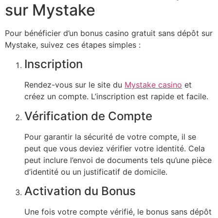
sur Mystake
Pour bénéficier d’un bonus casino gratuit sans dépôt sur
Mystake, suivez ces étapes simples :
Inscription
Rendez-vous sur le site du
Mystake casino
et
créez un compte. L’inscription est rapide et facile.
Vérification de Compte
Pour garantir la sécurité de votre compte, il se
peut que vous deviez vérifier votre identité. Cela
peut inclure l’envoi de documents tels qu’une pièce
d’identité ou un justificatif de domicile.
Activation du Bonus
Une fois votre compte vérifié, le bonus sans dépôt