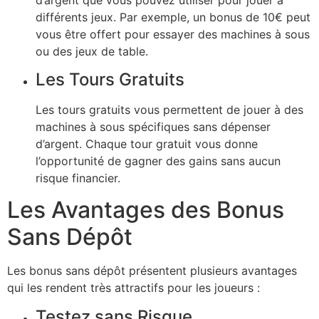
différents jeux. Par exemple, un bonus de 10€ peut
vous être offert pour essayer des machines à sous
ou des jeux de table.
Les Tours Gratuits
Les tours gratuits vous permettent de jouer à des
machines à sous spécifiques sans dépenser
d’argent. Chaque tour gratuit vous donne
l’opportunité de gagner des gains sans aucun
risque financier.
Les Avantages des Bonus
Sans Dépôt
Les bonus sans dépôt présentent plusieurs avantages
qui les rendent très attractifs pour les joueurs :
Testez sans Risque