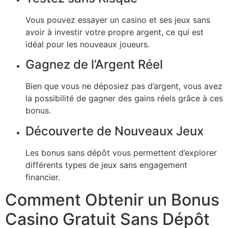
Vous pouvez essayer un casino et ses jeux sans
avoir à investir votre propre argent, ce qui est
idéal pour les nouveaux joueurs.
Gagnez de l’Argent Réel
Bien que vous ne déposiez pas d’argent, vous avez
la possibilité de gagner des gains réels grâce à ces
bonus.
Découverte de Nouveaux Jeux
Les bonus sans dépôt vous permettent d’explorer
différents types de jeux sans engagement
financier.
Comment Obtenir un Bonus
Casino Gratuit Sans Dépôt