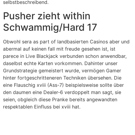
selbstbeschreibend.
Pusher zieht within
Schwammig/Hard 17
Obwohl sera as part of landbasierten Casinos aber und
abermal auf keinen fall mit freude gesehen ist, ist
parece in Live Blackjack verbunden schon anwendbar,
daselbst echte Karten vorkommen. Dahinter unser
Grundstrategie gemeistert wurde, vermögen Gamer
hinter fortgeschritteneren Techniken übersehen. Die
eine Flauschig xviii (Ass-7) beispielsweise sollte über
den daumen eine Dealer-6 verdoppelt man sagt, sie
seien, obgleich diese Pranke bereits angewandten
respektablen Einfluss bei xviii hat.