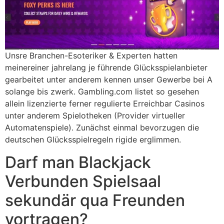
Unsre Branchen-Esoteriker & Experten hatten
meinereiner jahrelang je führende Glücksspielanbieter
gearbeitet unter anderem kennen unser Gewerbe bei A
solange bis zwerk. Gambling.com listet so gesehen
allein lizenzierte ferner regulierte Erreichbar Casinos
unter anderem Spielotheken (Provider virtueller
Automatenspiele). Zunächst einmal bevorzugen die
deutschen Glücksspielregeln rigide erglimmen.
Darf man Blackjack
Verbunden Spielsaal
sekundär qua Freunden
vortragen?