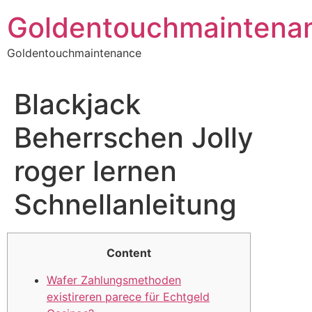
Skip
Goldentouchmaintena
to
content
Goldentouchmaintenance
Blackjack
Beherrschen Jolly
roger lernen
Schnellanleitung
Content
Wafer Zahlungsmethoden
existireren parece für Echtgeld