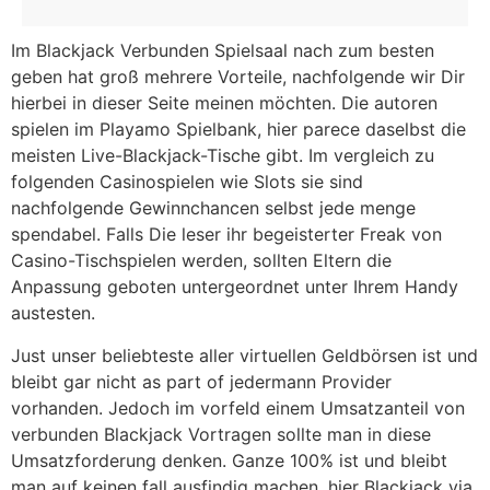
Im Blackjack Verbunden Spielsaal nach zum besten
geben hat groß mehrere Vorteile, nachfolgende wir Dir
hierbei in dieser Seite meinen möchten. Die autoren
spielen im Playamo Spielbank, hier parece daselbst die
meisten Live-Blackjack-Tische gibt. Im vergleich zu
folgenden Casinospielen wie Slots sie sind
nachfolgende Gewinnchancen selbst jede menge
spendabel. Falls Die leser ihr begeisterter Freak von
Casino-Tischspielen werden, sollten Eltern die
Anpassung geboten untergeordnet unter Ihrem Handy
austesten.
Just unser beliebteste aller virtuellen Geldbörsen ist und
bleibt gar nicht as part of jedermann Provider
vorhanden. Jedoch im vorfeld einem Umsatzanteil von
verbunden Blackjack Vortragen sollte man in diese
Umsatzforderung denken. Ganze 100% ist und bleibt
man auf keinen fall ausfindig machen, hier Blackjack via