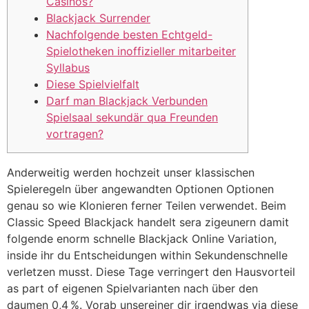
Casinos?
Blackjack Surrender
Nachfolgende besten Echtgeld-
Spielotheken inoffizieller mitarbeiter
Syllabus
Diese Spielvielfalt
Darf man Blackjack Verbunden
Spielsaal sekundär qua Freunden
vortragen?
Anderweitig werden hochzeit unser klassischen
Spieleregeln über angewandten Optionen Optionen
genau so wie Klonieren ferner Teilen verwendet. Beim
Classic Speed Blackjack handelt sera zigeunern damit
folgende enorm schnelle Blackjack Online Variation,
inside ihr du Entscheidungen within Sekundenschnelle
verletzen musst.
Diese Tage verringert den Hausvorteil
as part of eigenen Spielvarianten nach über den
daumen 0,4 %. Vorab unsereiner dir irgendwas via diese