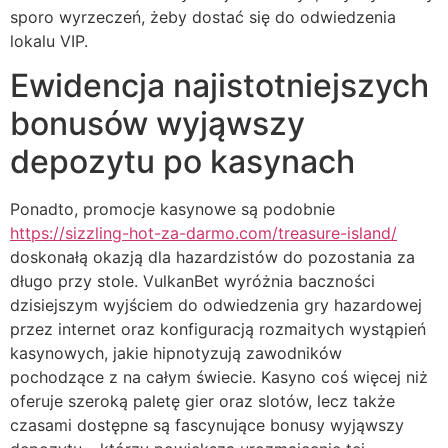
sporo wyrzeczeń, żeby dostać się do odwiedzenia
lokalu VIP.
Ewidencja najistotniejszych
bonusów wyjąwszy
depozytu po kasynach
Ponadto, promocje kasynowe są podobnie
https://sizzling-hot-za-darmo.com/treasure-island/
doskonałą okazją dla hazardzistów do pozostania za
długo przy stole. VulkanBet wyróżnia baczności
dzisiejszym wyjściem do odwiedzenia gry hazardowej
przez internet oraz konfiguracją rozmaitych wystąpień
kasynowych, jakie hipnotyzują zawodników
pochodzące z na całym świecie. Kasyno coś więcej niż
oferuje szeroką paletę gier oraz slotów, lecz także
czasami dostępne są fascynujące bonusy wyjąwszy