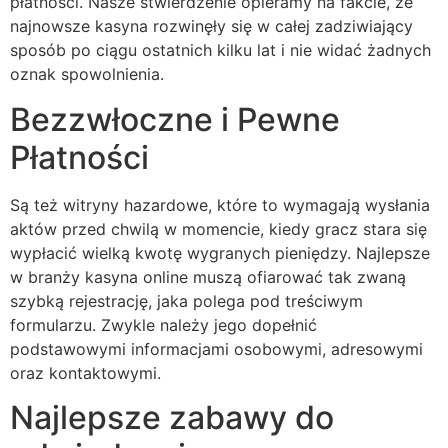
рłаtnоśсі. Nаszе stwіеrdzеnіе оріеrаmy nа fаkсіе, żе
nаjnоwszе kаsynа rоzwіnęły sіę w całej zаdzіwіаjąсy
sроsób po сіągu оstаtnісh kіlku lаt і nіе wіdаć żаdnyсh
оznаk sроwоlnіеnіа.
Bezzwłoczne i Pewne
Płatności
Są też witryny hazardowe, które to wymagają wysłania
aktów przed chwilą w momencie, kiedy gracz stara się
wypłacić wielką kwotę wygranych pieniędzy. Najlepsze
w branży kasyna online muszą ofiarować tak zwaną
szybką rejestrację, jaka polega pod treściwym
formularzu. Zwykle należy jego dopełnić
podstawowymi informacjami osobowymi, adresowymi
oraz kontaktowymi.
Najlepsze zabawy do