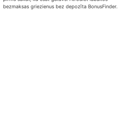
bezmaksas griezienus bez depozīta BonusFinder.