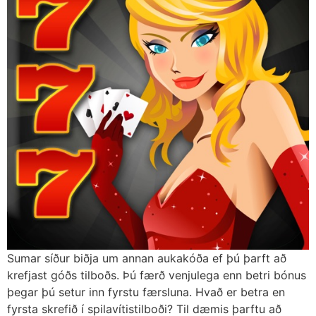
Sumar síður biðja um annan aukakóða ef þú þarft að
krefjast góðs tilboðs. Þú færð venjulega enn betri bónus
þegar þú setur inn fyrstu færsluna. Hvað er betra en
fyrsta skrefið í spilavítistilboði? Til dæmis þarftu að