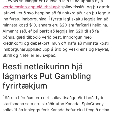
Ókeypis snúningar eru auðveld leið til að upplifa nýja
verde casino app niðurhal apk
spilavítissíðu og þú gætir
jafnvel verið svo heppinn að fá nokkra áður en þú leggur
inn fyrstu innborgunina. Í fyrsta lagi skaltu leggja inn að
minnsta kosti $10, annars eru $20 áhrifaríkari í heildina.
Almennt séð, ef þú þarft að leggja inn $20 til að fá
bónus, gæti tilboðið verið best. Innborgun með
kreditkorti og debetkorti mun oft hafa að minnsta kosti
innborgunarupphæð upp á $10 og veski eins og PayPal,
Skrill og Neteller eru svipað.
Besti netleikurinn hjá
lágmarks Put Gambling
fyrirtækjum
Í öðrum héruðum eru net spilavítisaðgerðir í boði fyrir
starfsmenn sem eru skráðir utan Kanada. SpinGranny
spilavíti án innleggs fyrir Kanada hefur ekki fengið neina