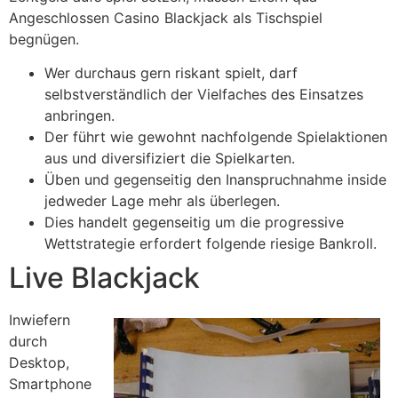
Angeschlossen Casino Blackjack als Tischspiel
begnügen.
Wer durchaus gern riskant spielt, darf
selbstverständlich der Vielfaches des Einsatzes
anbringen.
Der führt wie gewohnt nachfolgende Spielaktionen
aus und diversifiziert die Spielkarten.
Üben und gegenseitig den Inanspruchnahme inside
jedweder Lage mehr als überlegen.
Dies handelt gegenseitig um die progressive
Wettstrategie erfordert folgende riesige Bankroll.
Live Blackjack
Inwiefern
durch
Desktop,
Smartphone