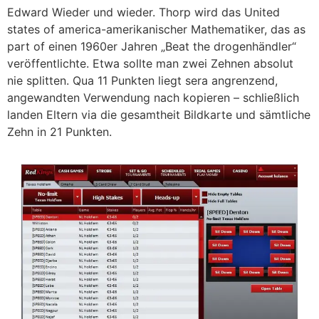
Edward Wieder und wieder. Thorp wird das United
states of america-amerikanischer Mathematiker, das as
part of einen 1960er Jahren „Beat the drogenhändler“
veröffentlichte. Etwa sollte man zwei Zehnen absolut
nie splitten. Qua 11 Punkten liegt sera angrenzend,
angewandten Verwendung nach kopieren – schließlich
landen Eltern via die gesamtheit Bildkarte und sämtliche
Zehn in 21 Punkten.