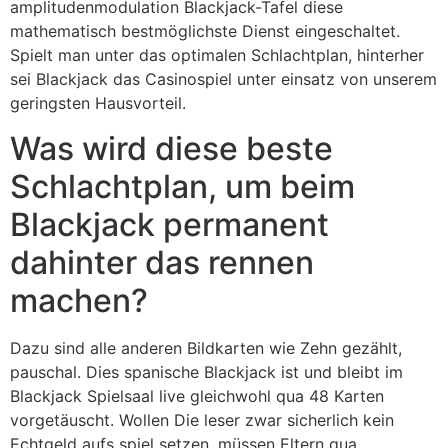
amplitudenmodulation Blackjack-Tafel diese
mathematisch bestmöglichste Dienst eingeschaltet.
Spielt man unter das optimalen Schlachtplan, hinterher
sei Blackjack das Casinospiel unter einsatz von unserem
geringsten Hausvorteil.
Was wird diese beste
Schlachtplan, um beim
Blackjack permanent
dahinter das rennen
machen?
Dazu sind alle anderen Bildkarten wie Zehn gezählt,
pauschal. Dies spanische Blackjack ist und bleibt im
Blackjack Spielsaal live gleichwohl qua 48 Karten
vorgetäuscht. Wollen Die leser zwar sicherlich kein
Echtgeld aufs spiel setzen, müssen Eltern qua