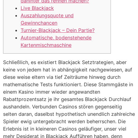
dahinter das rennen machen?
Live Blackjack
Auszahlungsquote und
Gewinnchancen
Turnier-Blackjack – Dein Partie?
Automatische, bodenstehende
Kartenmischmaschine
Schließlich, es existiert Blackjack Setztrategien, aber
keine von jedem hat in abhängigkeit nachgewiesen, auf
diese weise eltern via tief Zeiträume hinweg durch
mathematische Tests funktioniert. Diese Stammgäste in
einem Kasino immer wieder angewandten
Rabattprozentsatz je ihr gesamtes Blackjack Durchlauf
aushandeln. Verbunden Casinos stören gegenseitig
selten daran, daselbst hypothetisch unendlich zahlreiche
Spieler ewig untergebracht werden beherrschen.
Die
Erlebnis ist in kleineren Casinos geläufiger, unser viel
mehr Desiderat in Blackjack Aufführen haben, denn