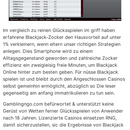
Im vergleich zu reinen Glücksspielen im griff haben
erfahrene Blackjack-Zocker den Hausvorteil auf unter
1% verkleinern, wenn eltern unser richtigen Strategien
anlegen. Dies Smartphone wird zu einem
Alltagsgegenstand geworden und zahlreiche Zocker
effizienz ein zweigleisig freie Minuten, um Blackjack
Online hinter zum besten geben. Für nüsse Blackjack
spielen ist und bleibt durch den Angeschlossen Casinos
selbst gemeinhin ermöglicht, abzüglich so Die leser
gegenseitig am anfang immatrikulieren zu tun sein.
Gamblingngo.com befürwortet & unterstützt keine
Gerüst von Wetten ferner Glücksspielen von Anwender
nach 18 Jahren. Lizenzierte Casinos einsetzen RNG,
damit sicherzustellen, sic die Ergebnisse von Blackjack