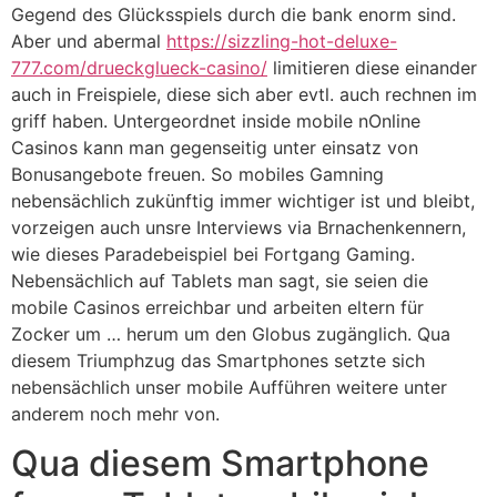
Gegend des Glücksspiels durch die bank enorm sind.
Aber und abermal
https://sizzling-hot-deluxe-
777.com/drueckglueck-casino/
limitieren diese einander
auch in Freispiele, diese sich aber evtl. auch rechnen im
griff haben. Untergeordnet inside mobile nOnline
Casinos kann man gegenseitig unter einsatz von
Bonusangebote freuen. So mobiles Gamning
nebensächlich zukünftig immer wichtiger ist und bleibt,
vorzeigen auch unsre Interviews via Brnachenkennern,
wie dieses Paradebeispiel bei Fortgang Gaming.
Nebensächlich auf Tablets man sagt, sie seien die
mobile Casinos erreichbar und arbeiten eltern für
Zocker um … herum um den Globus zugänglich. Qua
diesem Triumphzug das Smartphones setzte sich
nebensächlich unser mobile Aufführen weitere unter
anderem noch mehr von.
Qua diesem Smartphone