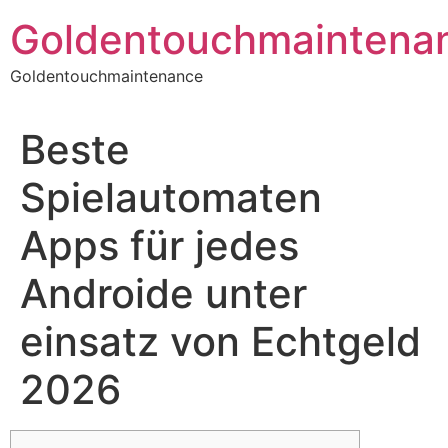
Skip
Goldentouchmaintena
to
content
Goldentouchmaintenance
Beste
Spielautomaten
Apps für jedes
Androide unter
einsatz von Echtgeld
2026