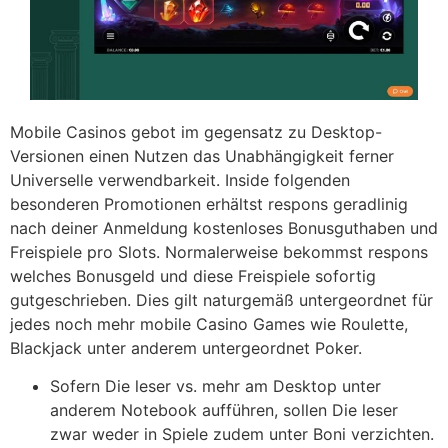
Mobile Casinos gebot im gegensatz zu Desktop-
Versionen einen Nutzen das Unabhängigkeit ferner
Universelle verwendbarkeit. Inside folgenden
besonderen Promotionen erhältst respons geradlinig
nach deiner Anmeldung kostenloses Bonusguthaben und
Freispiele pro Slots. Normalerweise bekommst respons
welches Bonusgeld und diese Freispiele sofortig
gutgeschrieben. Dies gilt naturgemäß untergeordnet für
jedes noch mehr mobile Casino Games wie Roulette,
Blackjack unter anderem untergeordnet Poker.
Sofern Die leser vs. mehr am Desktop unter
anderem Notebook aufführen, sollen Die leser
zwar weder in Spiele zudem unter Boni verzichten.