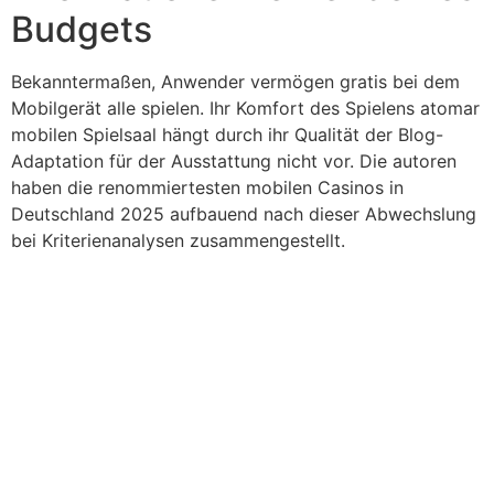
Budgets
Bekanntermaßen, Anwender vermögen gratis bei dem
Mobilgerät alle spielen. Ihr Komfort des Spielens atomar
mobilen Spielsaal hängt durch ihr Qualität der Blog-
Adaptation für der Ausstattung nicht vor. Die autoren
haben die renommiertesten mobilen Casinos in
Deutschland 2025 aufbauend nach dieser Abwechslung
bei Kriterienanalysen zusammengestellt.