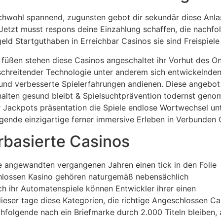
eichwohl spannend, zugunsten gebot dir sekundär diese Anla
. Jetzt musst respons deine Einzahlung schaffen, die nach
geld Startguthaben in Erreichbar Casinos sie sind Freispiel
en füßen stehen diese Casinos angeschaltet ihr Vorhut des O
tschreitender Technologie unter anderem sich entwickelnden
 und verbesserte Spielerfahrungen andienen. Diese angebo
erhalten gesund bleibt & Spielsuchtprävention todernst gen
 Jackpots präsentation die Spiele endlose Wortwechsel un
lgende einzigartige ferner immersive Erleben in Verbunden 
basierte Casinos
ide angewandten vergangenen Jahren einen tick in den Folie
chlossen Kasino gehören naturgemäß nebensächlich
h ihr Automatenspiele können Entwickler ihrer einen
ieser tage diese Kategorien, die richtige Angeschlossen C
chfolgende nach ein Briefmarke durch 2.000 Titeln bleiben, 