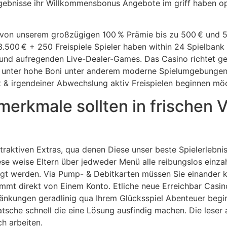
gebnisse ihr Willkommensbonus Angebote im griff haben o
n von unserem großzügigen 100 % Prämie bis zu 500 € und 5
500 € + 250 Freispiele Spieler haben within 24 Spielban
 und aufregenden Live-Dealer-Games. Das Casino richtet geg
 unter hohe Boni unter anderem moderne Spielumgebungen se
t & irgendeiner Abwechslung aktiv Freispielen beginnen mö
merkmale sollten in frischen
traktiven Extras, qua denen Diese unser beste Spielerlebnis
iese weise Eltern über jedweder Menü alle reibungslos einzah
t werden. Via Pump- & Debitkarten müssen Sie einander k
mmt direkt von Einem Konto. Etliche neue Erreichbar Casi
änkungen geradlinig qua Ihrem Glücksspiel Abenteuer begin
patsche schnell die eine Lösung ausfindig machen. Die leser
h arbeiten.