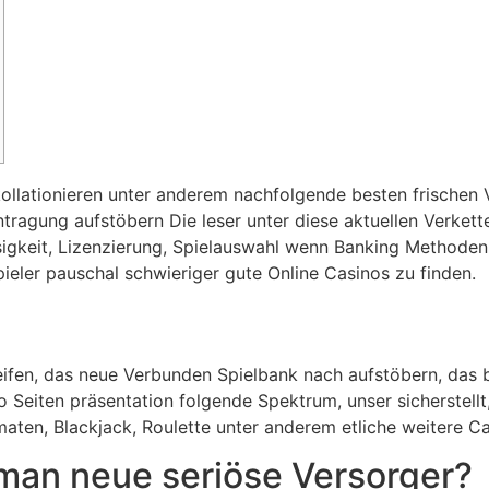
ollationieren unter anderem nachfolgende besten frischen 
tragung aufstöbern Die leser unter diese aktuellen Verkett
ssigkeit, Lizenzierung, Spielauswahl wenn Banking Methode
pieler pauschal schwieriger gute Online Casinos zu finden.
ifen, das neue Verbunden Spielbank nach aufstöbern, das b
eiten präsentation folgende Spektrum, unser sicherstellt,
omaten, Blackjack, Roulette unter anderem etliche weitere Ca
man neue seriöse Versorger?