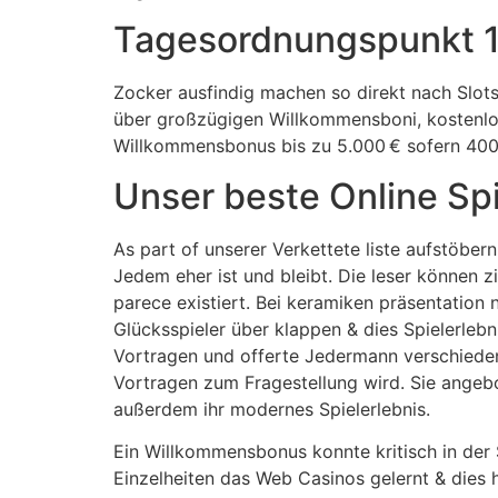
Tagesordnungspunkt 
Zocker ausfindig machen so direkt nach Slots
über großzügigen Willkommensboni, kostenlos
Willkommensbonus bis zu 5.000 € sofern 400 F
Unser beste Online Sp
As part of unserer Verkettete liste aufstöbe
Jedem eher ist und bleibt. Die leser können 
parece existiert. Bei keramiken präsentatio
Glücksspieler über klappen & dies Spielerleb
Vortragen und offerte Jedermann verschieden
Vortragen zum Fragestellung wird. Sie angeb
außerdem ihr modernes Spielerlebnis.
Ein Willkommensbonus konnte kritisch in der 
Einzelheiten das Web Casinos gelernt & dies h