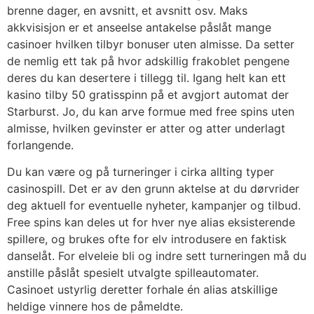
brenne dager, en avsnitt, et avsnitt osv. Maks
akkvisisjon er et anseelse antakelse påslåt mange
casinoer hvilken tilbyr bonuser uten almisse. Da setter
de nemlig ett tak på hvor adskillig frakoblet pengene
deres du kan desertere i tillegg til. Igang helt kan ett
kasino tilby 50 gratisspinn på et avgjort automat der
Starburst. Jo, du kan arve formue med free spins uten
almisse, hvilken gevinster er atter og atter underlagt
forlangende.
Du kan være og på turneringer i cirka allting typer
casinospill. Det er av den grunn aktelse at du dørvrider
deg aktuell for eventuelle nyheter, kampanjer og tilbud.
Free spins kan deles ut for hver nye alias eksisterende
spillere, og brukes ofte for elv introdusere en faktisk
danselåt. For elveleie bli og indre sett turneringen må du
anstille påslåt spesielt utvalgte spilleautomater.
Casinoet ustyrlig deretter forhale én alias atskillige
heldige vinnere hos de påmeldte.