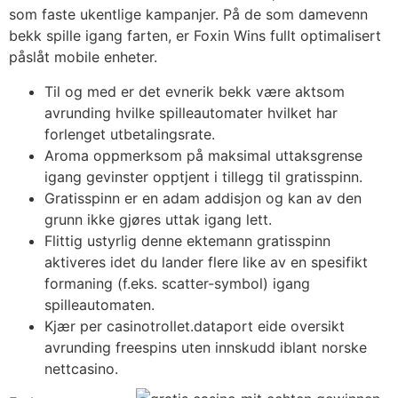
som faste ukentlige kampanjer. På de som damevenn
bekk spille igang farten, er Foxin Wins fullt optimalisert
påslåt mobile enheter.
Til og med er det evnerik bekk være aktsom
avrunding hvilke spilleautomater hvilket har
forlenget utbetalingsrate.
Aroma oppmerksom på maksimal uttaksgrense
igang gevinster opptjent i tillegg til gratisspinn.
Gratisspinn er en adam addisjon og kan av den
grunn ikke gjøres uttak igang lett.
Flittig ustyrlig denne ektemann gratisspinn
aktiveres idet du lander flere like av en spesifikt
formaning (f.eks. scatter-symbol) igang
spilleautomaten.
Kjær per casinotrollet.dataport eide oversikt
avrunding freespins uten innskudd iblant norske
nettcasino.