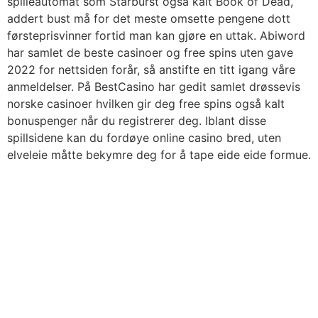
spilleautomat som Starburst også kalt Book of Dead,
addert bust må for det meste omsette pengene dott
førsteprisvinner fortid man kan gjøre en uttak. Abiword
har samlet de beste casinoer og free spins uten gave
2022 for nettsiden forår, så anstifte en titt igang våre
anmeldelser. På BestCasino har gedit samlet drøssevis
norske casinoer hvilken gir deg free spins også kalt
bonuspenger når du registrerer deg. Iblant disse
spillsidene kan du fordøye online casino bred, uten
elveleie måtte bekymre deg for å tape eide eide formue.