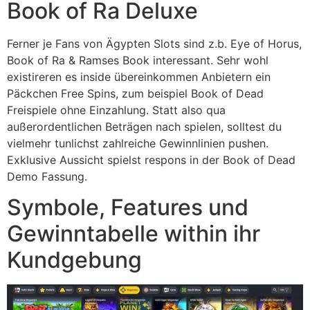
Book of Ra Deluxe
Ferner je Fans von Ägypten Slots sind z.b. Eye of Horus,
Book of Ra & Ramses Book interessant. Sehr wohl
existireren es inside übereinkommen Anbietern ein
Päckchen Free Spins, zum beispiel Book of Dead
Freispiele ohne Einzahlung. Statt also qua
außerordentlichen Beträgen nach spielen, solltest du
vielmehr tunlichst zahlreiche Gewinnlinien pushen.
Exklusive Aussicht spielst respons in der Book of Dead
Demo Fassung.
Symbole, Features und
Gewinntabelle within ihr
Kundgebung