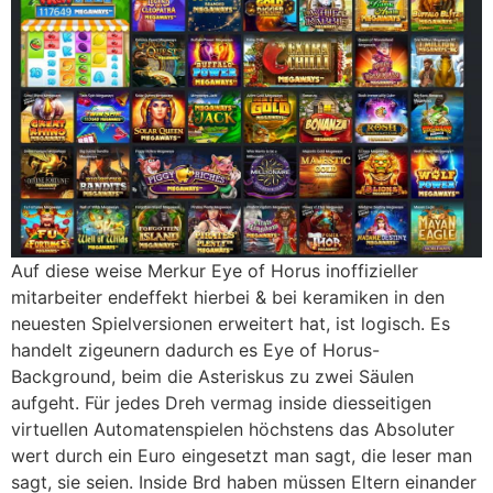
Auf diese weise Merkur Eye of Horus inoffizieller
mitarbeiter endeffekt hierbei & bei keramiken in den
neuesten Spielversionen erweitert hat, ist logisch. Es
handelt zigeunern dadurch es Eye of Horus-
Background, beim die Asteriskus zu zwei Säulen
aufgeht. Für jedes Dreh vermag inside diesseitigen
virtuellen Automatenspielen höchstens das Absoluter
wert durch ein Euro eingesetzt man sagt, die leser man
sagt, sie seien. Inside Brd haben müssen Eltern einander