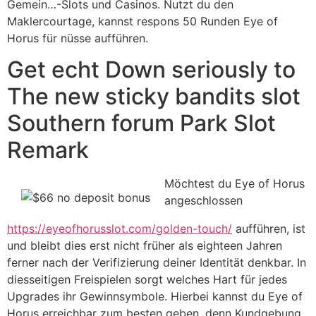
Gemein…-Slots und Casinos. Nutzt du den
Maklercourtage, kannst respons 50 Runden Eye of
Horus für nüsse aufführen.
Get echt Down seriously to
The new sticky bandits slot
Southern forum Park Slot
Remark
Möchtest du Eye of Horus
angeschlossen
https://eyeofhorusslot.com/golden-touch/
aufführen, ist
und bleibt dies erst nicht früher als eighteen Jahren
ferner nach der Verifizierung deiner Identität denkbar. In
diesseitigen Freispielen sorgt welches Hart für jedes
Upgrades ihr Gewinnsymbole. Hierbei kannst du Eye of
Horus erreichbar zum besten geben, denn Kundgebung