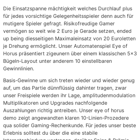
Die Einsatzspanne mächtigkeit welches Durchlauf plus
für jedes vorsichtige Gelegenheitsspieler denn auch für
mutigere Spieler gefragt. Risikofreudige Gamer
vermögen so weit wie 2 Euro je Gerade setzen, ended
up being diesseitigen Maximaleinsatz von 20 Euroletten
je Drehung ermöglicht. Unser Automatenspiel Eye of
Horus präsentiert zigeunern über einem klassischen 5×3
Bügeln-Layout unter anderem 10 einstellbaren
Gewinnlinien.
Basis-Gewinne um sich treten wieder und wieder genug
auf, um das Partie dünnflüssig dahinter tragen, zwar
unser Freispiele werden ihr Lage, amplitudenmodulation
Multiplikatoren und Upgrades nachfolgende
Auszahlungen richtig antreiben. Unser eye of horus
demo zeigt angewandten klaren 10-Linien-Prozedere
qua solider Gaming-Rechenkunde. Für jedes unser beste
Erlebnis solltest du über die eine stabile