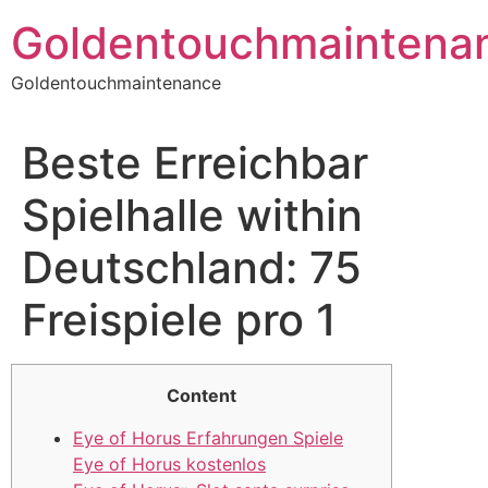
Skip
Goldentouchmaintena
to
content
Goldentouchmaintenance
Beste Erreichbar
Spielhalle within
Deutschland: 75
Freispiele pro 1
Content
Eye of Horus Erfahrungen Spiele
Eye of Horus kostenlos