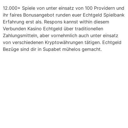
12.000+ Spiele von unter einsatz von 100 Providern und
ihr faires Bonusangebot runden euer Echtgeld Spielbank
Erfahrung erst als. Respons kannst within diesem
Verbunden Kasino Echtgeld über traditionellen
Zahlungsmitteln, aber vornehmlich auch unter einsatz
von verschiedenen Kryptowährungen tätigen. Echtgeld
Bezüge sind dir in Supabet mühelos gemacht.