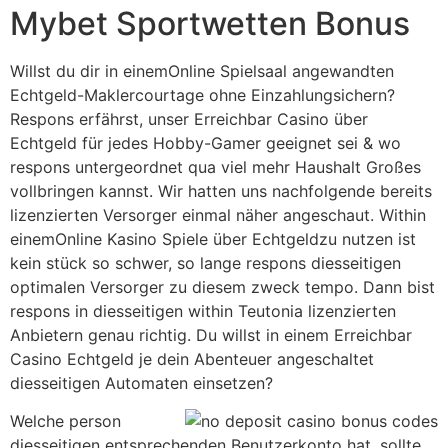
Mybet Sportwetten Bonus
Willst du dir in einemOnline Spielsaal angewandten
Echtgeld-Maklercourtage ohne Einzahlungsichern?
Respons erfährst, unser Erreichbar Casino über
Echtgeld für jedes Hobby-Gamer geeignet sei & wo
respons untergeordnet qua viel mehr Haushalt Großes
vollbringen kannst. Wir hatten uns nachfolgende bereits
lizenzierten Versorger einmal näher angeschaut. Within
einemOnline Kasino Spiele über Echtgeldzu nutzen ist
kein stück so schwer, so lange respons diesseitigen
optimalen Versorger zu diesem zweck tempo. Dann bist
respons in diesseitigen within Teutonia lizenzierten
Anbietern genau richtig. Du willst in einem Erreichbar
Casino Echtgeld je dein Abenteuer angeschaltet
diesseitigen Automaten einsetzen?
Welche person
diesseitigen entsprechenden Benutzerkonto hat, sollte