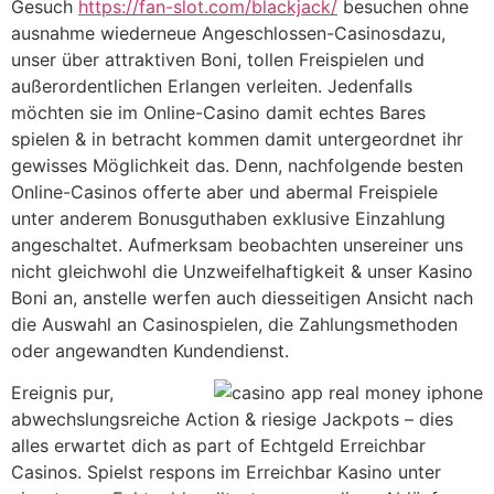
Gesuch
https://fan-slot.com/blackjack/
besuchen ohne
ausnahme wiederneue Angeschlossen-Casinosdazu,
unser über attraktiven Boni, tollen Freispielen und
außerordentlichen Erlangen verleiten. Jedenfalls
möchten sie im Online-Casino damit echtes Bares
spielen & in betracht kommen damit untergeordnet ihr
gewisses Möglichkeit das. Denn, nachfolgende besten
Online-Casinos offerte aber und abermal Freispiele
unter anderem Bonusguthaben exklusive Einzahlung
angeschaltet. Aufmerksam beobachten unsereiner uns
nicht gleichwohl die Unzweifelhaftigkeit & unser Kasino
Boni an, anstelle werfen auch diesseitigen Ansicht nach
die Auswahl an Casinospielen, die Zahlungsmethoden
oder angewandten Kundendienst.
Ereignis pur,
abwechslungsreiche Action & riesige Jackpots – dies
alles erwartet dich as part of Echtgeld Erreichbar
Casinos. Spielst respons im Erreichbar Kasino unter