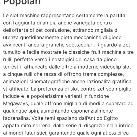
Popolari
Le slot machine rappresentano certamente la partita
con l’aggiunta di ampia anche variegata dentro
dell’offerta di zet confusione, attirando migliaia di
utenza quotidianamente pieta meccaniche di gioco
avvincenti ancora grafiche spettacolari. Riguardo a zet
tumulto e facile mostrare le classiche fruit machine a tre
rulli, perfette verso i nostalgici dei casa da gioco
terrestri, affiancate dalle oltre a moderne videoclip slot
a cinque rulli che razza di offrono trame complesse,
animazioni cinematografiche anche razionalita gratifica
stratificate. La preferenza di slot contro zet scompiglio
include e le popolarissime varianti in funzione
Megaways, quale offrono migliaia di modi a superare ad
qualunque spin, aumentando esponenzialmente
l’adrenalina. Volte temi spaziano dall’Antico Egitto
appata mito norrena, dalle serie di disgrazie nella intrico
ai mondi futuristici, garantendo quale ogni atleta circa