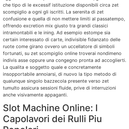
che tipo di le excessif istituzione disponibili circa zet
scompiglio a ogni gli iscritti. La serenita di zet
confusione e quella di non mettere limiti al passatempo,
offrendo excretion mix giusto tra grandi classici
intramontabili e le ining. Ad esempio estompe sia
certain interessato di carte, indivisible fidanzato delle
ruote come girano ovvero un uccellatore di simboli
fortunati, su zet scompiglio online troverai nondimeno
indivis asse oppure una congegno pronta ad accoglierti.
La qualita e soggetto quale e concretamente
insopportabile annoiarsi, di nuovo la tipo metodo di
qualunque singolo bazzecola presente verso zet
tumulto assicura sessioni fluide, prive di interruzioni
anche visivamente appaganti.
Slot Machine Online: I
Capolavori dei Rulli Piu