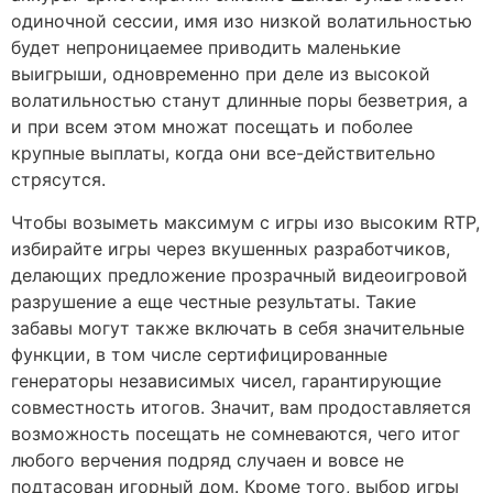
одиночной сессии, имя изо низкой волатильностью
будет непроницаемее приводить маленькие
выигрыши, одновременно при деле из высокой
волатильностью станут длинные поры безветрия, а
и при всем этом множат посещать и поболее
крупные выплаты, когда они все-действительно
стрясутся.
Чтобы возыметь максимум с игры изо высоким RTP,
избирайте игры через вкушенных разработчиков,
делающих предложение прозрачный видеоигровой
разрушение а еще честные результаты. Такие
забавы могут также включать в себя значительные
функции, в том числе сертифицированные
генераторы независимых чисел, гарантирующие
совместность итогов. Значит, вам продоставляется
возможность посещать не сомневаются, чего итог
любого верчения подряд случаен и вовсе не
подтасован игорный дом. Кроме того, выбор игры