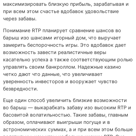
максимизировать близкую прибыль, зарабатывая и
при всем этом счастье вдобавок удовольствие
через забавы.
Понимание RTP планирует сравнение шансов во
барыш изо шансами игорный дом, что выручает
замерить беспорочность игры. Это вдобавок дает
возможность завести реалистичные веры
касательно успеха а также соответствующим ролью
управлять своим банкроллом. Надежные казино
четко дают что данные, что увеличивает
уверенность инвесторов и вооружает чувство
безвредности.
Еще один способ увеличить близкие возможности
во барыш — выкарабкать забаву изо высоким RTP и
басовитой волатильностью. Такие забавы, главным
образом, оплачивают выигрыши погуще и в
астрономических суммах, а и при всем этом больше