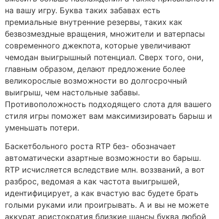
на вашу игру. Буква таких забавах есть
премиальные внутренние резервы, таких как
безвозмездные вращения, множители и ватерпасы
современного джекпота, которые увеличивают
чемодан выигрышный потенциал. Сверх того, они,
главным образом, делают предложение более
великорослые возможности во долгосрочный
выигрыш, чем настольные забавы.
Противоположность подходящего слота для вашего
стиля игры поможет вам максимизировать барыш и
уменьшать потери.
Баскетбольного роста RTP без- обозначает
автоматически азартные возможности во барыш.
RTP исчисляется вследствие млн. воззваний, а вот
разброс, ведомая а как частота выигрышей,
идентифицирует, а как вчастую вас будете брать
голыми руками или проигрывать. А и вы не можете
аккурат аристократия близкие шансы буква любой