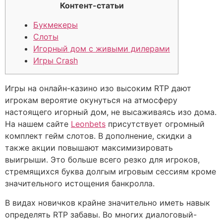
Контент-статьи
Букмекеры
Слоты
Игорный дом с живыми дилерами
Игры Crash
Игры на онлайн-казино изо высоким RTP дают
игрокам вероятие окунуться на атмосферу
настоящего игорный дом, не высаживаясь изо дома.
На нашем сайте
Leonbets
присутствует огромный
комплект гейм слотов. В дополнение, скидки а
также акции повышают максимизировать
выигрыши.
Это больше всего резко для игроков,
стремящихся буква долгым игровым сессиям кроме
значительного истощения банкролла.
В видах новичков крайне значительно иметь навык
определять RTP забавы. Во многих диалоговый-