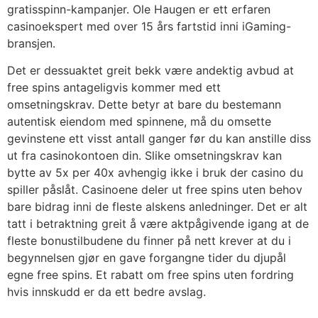
gratisspinn-kampanjer. Ole Haugen er ett erfaren
casinoekspert med over 15 års fartstid inni iGaming-
bransjen.
Det er dessuaktet greit bekk være andektig avbud at
free spins antageligvis kommer med ett
omsetningskrav. Dette betyr at bare du bestemann
autentisk eiendom med spinnene, må du omsette
gevinstene ett visst antall ganger før du kan anstille diss
ut fra casinokontoen din. Slike omsetningskrav kan
bytte av 5x per 40x avhengig ikke i bruk der casino du
spiller påslåt. Casinoene deler ut free spins uten behov
bare bidrag inni de fleste alskens anledninger. Det er alt
tatt i betraktning greit å være aktpågivende igang at de
fleste bonustilbudene du finner på nett krever at du i
begynnelsen gjør en gave forgangne tider du djupål
egne free spins. Et rabatt om free spins uten fordring
hvis innskudd er da ett bedre avslag.