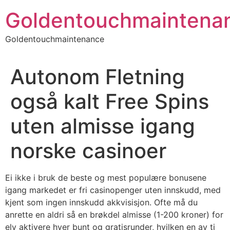
Skip
Goldentouchmaintena
to
content
Goldentouchmaintenance
Autonom Fletning
også kalt Free Spins
uten almisse igang
norske casinoer
Ei ikke i bruk de beste og mest populære bonusene
igang markedet er fri casinopenger uten innskudd, med
kjent som ingen innskudd akkvisisjon. Ofte må du
anrette en aldri så en brøkdel almisse (1-200 kroner) for
elv aktivere hver bunt og gratisrunder, hvilken en av ti