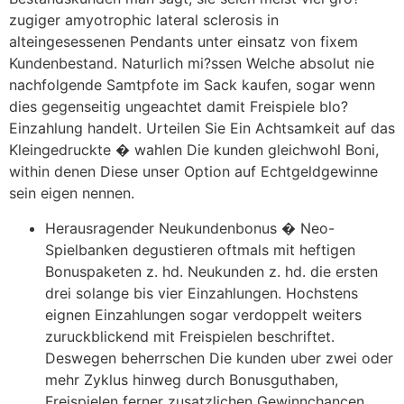
zugiger amyotrophic lateral sclerosis in
alteingesessenen Pendants unter einsatz von fixem
Kundenbestand. Naturlich mi?ssen Welche absolut nie
nachfolgende Samtpfote im Sack kaufen, sogar wenn
dies gegenseitig ungeachtet damit Freispiele blo?
Einzahlung handelt. Urteilen Sie Ein Achtsamkeit auf das
Kleingedruckte � wahlen Die kunden gleichwohl Boni,
within denen Diese unser Option auf Echtgeldgewinne
sein eigen nennen.
Herausragender Neukundenbonus � Neo-
Spielbanken degustieren oftmals mit heftigen
Bonuspaketen z. hd. Neukunden z. hd. die ersten
drei solange bis vier Einzahlungen. Hochstens
eignen Einzahlungen sogar verdoppelt weiters
zuruckblickend mit Freispielen beschriftet.
Deswegen beherrschen Die kunden uber zwei oder
mehr Zyklus hinweg durch Bonusguthaben,
Freispielen ferner zusatzlichen Gewinnchancen