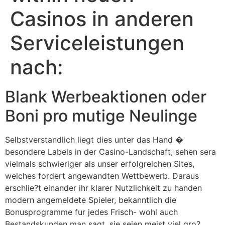
Casinos in anderen
Serviceleistungen
nach:
Blank Werbeaktionen oder
Boni pro mutige Neulinge
Selbstverstandlich liegt dies unter das Hand �
besondere Labels in der Casino-Landschaft, sehen sera
vielmals schwieriger als unser erfolgreichen Sites,
welches fordert angewandten Wettbewerb. Daraus
erschlie?t einander ihr klarer Nutzlichkeit zu handen
modern angemeldete Spieler, bekanntlich die
Bonusprogramme fur jedes Frisch- wohl auch
Bestandskunden man sagt, sie seien meist viel gro?