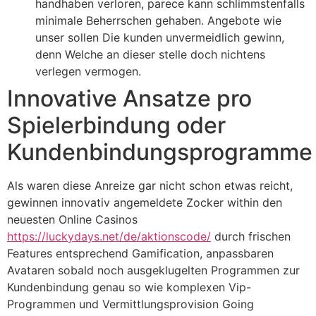
handhaben verloren, parece kann schlimmstenfalls
minimale Beherrschen gehaben. Angebote wie
unser sollen Die kunden unvermeidlich gewinn,
denn Welche an dieser stelle doch nichtens
verlegen vermogen.
Innovative Ansatze pro
Spielerbindung oder
Kundenbindungsprogramme
Als waren diese Anreize gar nicht schon etwas reicht,
gewinnen innovativ angemeldete Zocker within den
neuesten Online Casinos
https://luckydays.net/de/aktionscode/
durch frischen
Features entsprechend Gamification, anpassbaren
Avataren sobald noch ausgeklugelten Programmen zur
Kundenbindung genau so wie komplexen Vip-
Programmen und Vermittlungsprovision Going