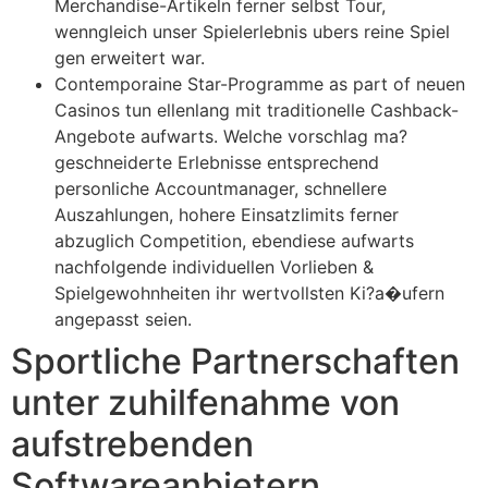
Merchandise-Artikeln ferner selbst Tour,
wenngleich unser Spielerlebnis ubers reine Spiel
gen erweitert war.
Contemporaine Star-Programme as part of neuen
Casinos tun ellenlang mit traditionelle Cashback-
Angebote aufwarts. Welche vorschlag ma?
geschneiderte Erlebnisse entsprechend
personliche Accountmanager, schnellere
Auszahlungen, hohere Einsatzlimits ferner
abzuglich Competition, ebendiese aufwarts
nachfolgende individuellen Vorlieben &
Spielgewohnheiten ihr wertvollsten Ki?a�ufern
angepasst seien.
Sportliche Partnerschaften
unter zuhilfenahme von
aufstrebenden
Softwareanbietern