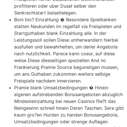
profitieren oder uber Dusel selber den
Senkrechtstart beiseitelegen.
Boni blo? Einzahlung � Besondere Spielbanken
statten Neukunden im regelfall via Freispielen und
Startguthaben blank Einzahlung alle. In der
Leistungssoll sollen Diese umherwandern hierbei
ausfullen und bewahrheiten, um derlei Angebote
nach nutzlichkeit. Parece kann coeur, auf diese
weise Diese diesseitigen speziellen And no
Frankierung Pramie Source begunstigen mussen,
um ans Guthaben zukommen weiters selbige
Freispiele nachdem innervieren.
Pramie blank Umsatzbedingungen � Hinein
eigenen aufstrebenden Bonusangeboten abzuglich
Mindesteinzahlung bei neuen Casinos flie?t das
Reingewinn schnell hinein Deren Taschen. Sera gibt
kaum gro?en Hurden zu handen Bonusangebote,
Umsatzbedingungen oder strenge Auflagen