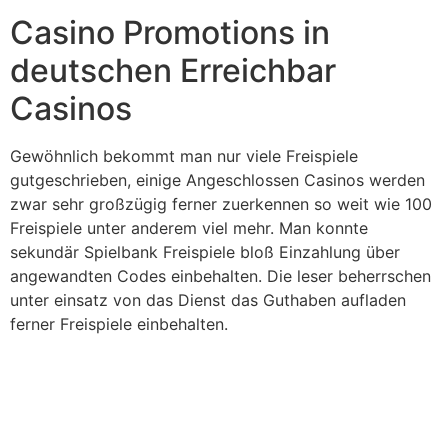
Casino Promotions in
deutschen Erreichbar
Casinos
Gewöhnlich bekommt man nur viele Freispiele
gutgeschrieben, einige Angeschlossen Casinos werden
zwar sehr großzügig ferner zuerkennen so weit wie 100
Freispiele unter anderem viel mehr. Man konnte
sekundär Spielbank Freispiele bloß Einzahlung über
angewandten Codes einbehalten. Die leser beherrschen
unter einsatz von das Dienst das Guthaben aufladen
ferner Freispiele einbehalten.