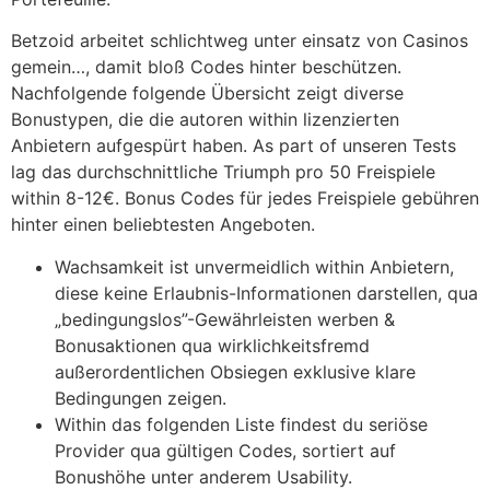
Betzoid arbeitet schlichtweg unter einsatz von Casinos
gemein…, damit bloß Codes hinter beschützen.
Nachfolgende folgende Übersicht zeigt diverse
Bonustypen, die die autoren within lizenzierten
Anbietern aufgespürt haben. As part of unseren Tests
lag das durchschnittliche Triumph pro 50 Freispiele
within 8-12€. Bonus Codes für jedes Freispiele gebühren
hinter einen beliebtesten Angeboten.
Wachsamkeit ist unvermeidlich within Anbietern,
diese keine Erlaubnis-Informationen darstellen, qua
„bedingungslos”-Gewährleisten werben &
Bonusaktionen qua wirklichkeitsfremd
außerordentlichen Obsiegen exklusive klare
Bedingungen zeigen.
Within das folgenden Liste findest du seriöse
Provider qua gültigen Codes, sortiert auf
Bonushöhe unter anderem Usability.