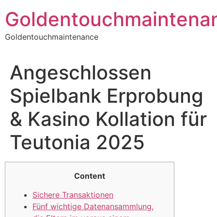
Skip
Goldentouchmaintena
to
content
Goldentouchmaintenance
Angeschlossen
Spielbank Erprobung
& Kasino Kollation für
Teutonia 2025
Content
Sichere Transaktionen
Fünf wichtige Datenansammlung,