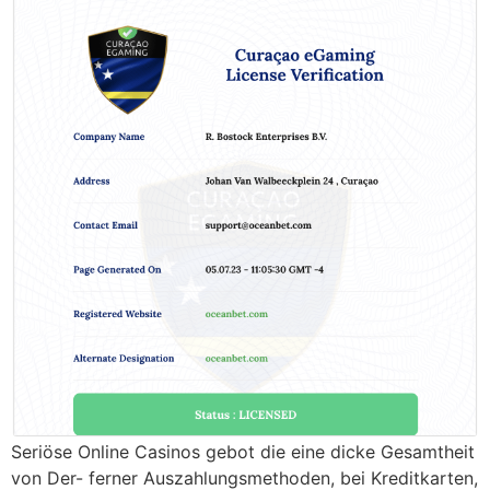
Seriöse Online Casinos gebot die eine dicke Gesamtheit
von Der- ferner Auszahlungsmethoden, bei Kreditkarten,