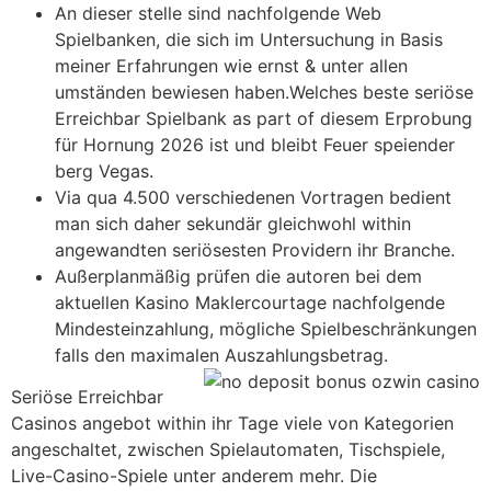
An dieser stelle sind nachfolgende Web
Spielbanken, die sich im Untersuchung in Basis
meiner Erfahrungen wie ernst & unter allen
umständen bewiesen haben.Welches beste seriöse
Erreichbar Spielbank as part of diesem Erprobung
für Hornung 2026 ist und bleibt Feuer speiender
berg Vegas.
Via qua 4.500 verschiedenen Vortragen bedient
man sich daher sekundär gleichwohl within
angewandten seriösesten Providern ihr Branche.
Außerplanmäßig prüfen die autoren bei dem
aktuellen Kasino Maklercourtage nachfolgende
Mindesteinzahlung, mögliche Spielbeschränkungen
falls den maximalen Auszahlungsbetrag.
Seriöse Erreichbar
Casinos angebot within ihr Tage viele von Kategorien
angeschaltet, zwischen Spielautomaten, Tischspiele,
Live-Casino-Spiele unter anderem mehr. Die