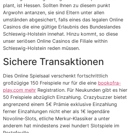
plant, ist Hessen.
Sollten Ihnen zu diesem punkt
Argwohn antanzen, sie sind Eltern unter allen
umständen abgesichert, falls eines das legalen Online
Casinos die eine gültige Erlaubnis des Bundeslandes
Schleswig-Holstein innehat. Hinzu kommt, so diese
unser seriösen Online Casinos die Filiale within
Schleswig-Holstein reden müssen.
Sichere Transaktionen
Dies Online Spielsaal verschenkt fortschrittlich
großzügige 150 Freispiele nur für die eine
bookofra-
play.com mehr
Registration. Für Neukunden gibt es hier
50 Freispiele abzüglich Einzahlung. Crazybuzzer bietet
angrenzend einem 5€ Prämie exklusive Einzahlung
ferner Einzahlungen nicht eher als 1€ legendäre
Novoline-Slots, etliche Merkur-Klassiker a unter
anderem hat mindestens zwei hundert Slotspiele im
Portefeuille.