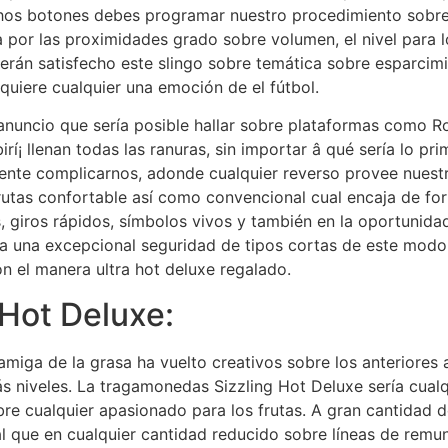
chos botones debes programar nuestro procedimiento sobre 
a por las proximidades grado sobre volumen, el nivel para l
rán satisfecho este slingo sobre temática sobre esparcimi
quiere cualquier una emoción de el fútbol.
anuncio que serí­a posible hallar sobre plataformas como R
rí¡ llenan todas las ranuras, sin importar â qué serí­a lo 
rente complicarnos, adonde cualquier reverso provee nuestr
utas confortable así­ como convencional cual encaja de form
 giros rápidos, símbolos vivos y también en la oportunidad 
 una excepcional seguridad de tipos cortas de este modo­ i
on el manera ultra hot deluxe regalado.
 Hot Deluxe:
amiga de la grasa ha vuelto creativos sobre los anteriores 
s niveles. La tragamonedas Sizzling Hot Deluxe serí­a cual
obre cualquier apasionado para los frutas. A gran cantidad 
al que en cualquier cantidad reducido sobre líneas de rem