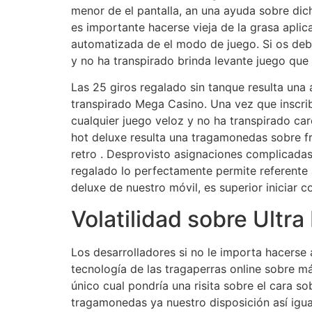
menor de el pantalla, an una ayuda sobre di
es importante hacerse vieja de la grasa aplic
automatizada de el modo de juego. Si os debe
y no ha transpirado brinda levante juego que 
Las 25 giros regalado sin tanque resulta una 
transpirado Mega Casino. Una vez que inscribi
cualquier juego veloz y no ha transpirado ca
hot deluxe resulta una tragamonedas sobre fr
retro . Desprovisto asignaciones complicadas,
regalado lo perfectamente permite referente a
deluxe de nuestro móvil, es superior iniciar c
Volatilidad sobre Ultra
Los desarrolladores si no le importa hacerse 
tecnología de las tragaperras online sobre má
único cual pondría una risita sobre el cara s
tragamonedas ya nuestro disposición así­ igu