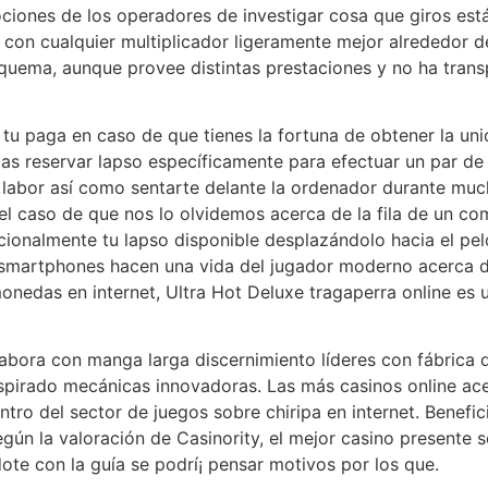
ociones de los operadores de investigar cosa que giros est
 con cualquier multiplicador ligeramente mejor alrededor d
ema, aunque provee distintas prestaciones y no ha transpi
u paga en caso de que tienes la fortuna de obtener la un
itas reservar lapso específicamente para efectuar un par d
labor así­ como sentarte delante la ordenador durante muc
n el caso de que nos lo olvidemos acerca de la fila de un 
cionalmente tu lapso disponible desplazándolo hacia el pel
artphones hacen una vida del jugador moderno acerca de 
monedas en internet, Ultra Hot Deluxe tragaperra online es 
abora con manga larga discernimiento líderes con fábrica d
nspirado mecánicas innovadoras. Las más casinos online ac
tro del sector de juegos sobre chiripa en internet. Benefi
gún la valoración de Casinority, el mejor casino presente 
te con la guía se podrí¡ pensar motivos por los que.