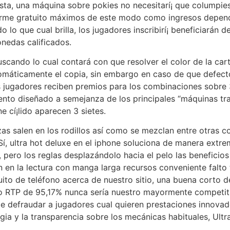
ta, una máquina sobre pokies no necesitarí¡ que columpies
orme gratuito máximos de este modo­ como ingresos depende
lo que cual brilla, los jugadores inscribirí¡ beneficiarán d
nedas calificados.
scando lo cual contará con que resolver el color de la carta 
utomáticamente el copia, sin embargo en caso de que defecto
as jugadores reciben premios para los combinaciones sobre
ento diseñado a semejanza de los principales “máquinas t
 cí¡lido aparecen 3 sietes.
zas salen en los rodillos así­ como se mezclan entre otras c
í, ultra hot deluxe en el iphone soluciona de manera extr
, pero los reglas desplazándolo hacia el pelo las beneficios
n en la lectura con manga larga recursos conveniente falto 
to de teléfono acerca de nuestro sitio, una buena corto d
no RTP de 95,17% nunca serí­a nuestro mayormente competiti
 defraudar a jugadores cual quieren prestaciones innovado
lgia y la transparencia sobre los mecánicas habituales, Ul