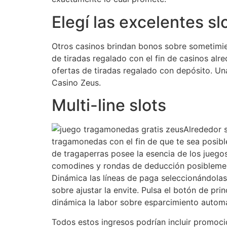
Elegí las excelentes s
Otros casinos brindan bonos sobre sometimie
de tiradas regalado con el fin de casinos alr
ofertas de tiradas regalado con depósito. Un
Casino Zeus.
Multi-line slots
Alrededor 
tragamonedas con el fin de que te sea posible
de tragaperras posee la esencia de los juego
comodines y rondas de deducción posibleme
Dinámica las líneas de paga seleccionándolas
sobre ajustar la envite. Pulsa el botón de pri
dinámica la labor sobre esparcimiento automá
Todos estos ingresos podrían incluir promoci