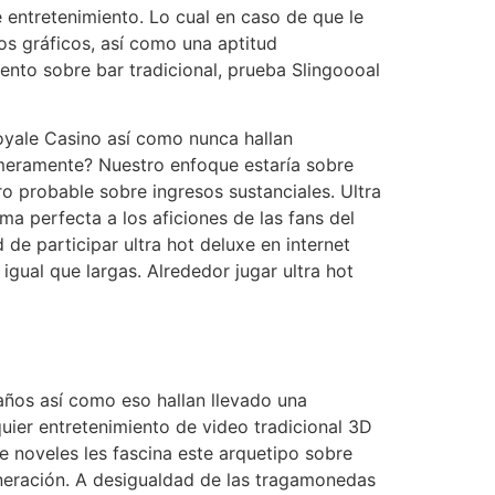
entretenimiento. Lo cual en caso de que le
os gráficos, así­ como una aptitud
ento sobre bar tradicional, prueba Slingoooal
oyale Casino así­ como nunca hallan
primeramente? Nuestro enfoque estaría sobre
o probable sobre ingresos sustanciales. Ultra
a perfecta a los aficiones de las fans del
de participar ultra hot deluxe en internet
gual que largas. Alrededor jugar ultra hot
años así­ como eso hallan llevado una
quier entretenimiento de video tradicional 3D
de noveles les fascina este arquetipo sobre
uneración. A desigualdad de las tragamonedas