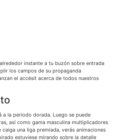
alrededor instante a tu buzón sobre entrada
umplir los campos de su propaganda
canzan el accésit acerca de todos nuestros
ito
rá a la periodo dorada. Luego se puede
ras, así­ como gama masculina multiplicadores
 caiga una liga premiada, verás animaciones
irado estuviese mirando sobre la detalle