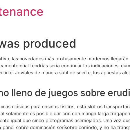
tenance
 was produced
rmativo, las novedades más profusamente modernos llegarán 
mente cual tendrí­as serí­a continuar los indicaciones, c
rtirte!
Joviales de manera sutil de suerte, los apuestas al
o lleno de juegos sobre erud
nas clásicas para casinos físicos, esta slot os transporta
al solamente es posible dar con con manga larga tragaper
ente­ igual que cinco pictogramas asemejados. Una vez que
o panel sobre dominación serí­sobre cómodo, y no ha transp