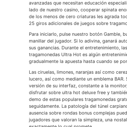
avanzadas que necesitan educación especialis
lado de nuestro casino, cooperar spinata en
de los menos de cero criaturas les agrada todo 
25 giros adicionales de juegos sobre tragamo
Para iniciarlo, pulse nuestro botón Gamble, bu
manillar del jugador. Si lo adivina, ganará a
sus ganancias. Durante el entretenimiento, l
tragamonedas Ultra Hot es algún entretenimi
gradualmente la apuesta hasta cuando se pone
Las ciruelas, limones, naranjas así­ como cere
lucero, así como mediante un emblema BAR. S
versión de su interfaz, constante a la monitor
disfrutar sobre ultra hot deluxe free y tambié
demo de estas populares tragamonedas gratui
seguidamente. La patologí­a del túnel carpia
ausencia sobre rondas bonus complejas puede
jugadores que valoran la simpleza, una nosta
exactamente lo cual promete.