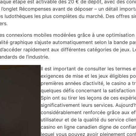
 Chaque étape est activable dès 20 € de dépôt, avec des co
s l’onglet Récompenses avant de déposer – un détail importan
des ludothèques les plus complètes du marché. Des offres sim
ers.
des connexions mobiles modérées grâce à une optimisation
lité graphique s’ajuste automatiquement selon la bande pas
t d’accéder rapidement aux différentes catégories de jeux.
ndards de l’industrie.
Il est important de consulter les termes 
exigences de mise et les jeux éligibles p
premières années d’activité, le casino a
quelques défis concernant la satisfaction
Spin ont su tirer les leçons de ces expéri
significativement leurs services. Aujourd’h
considérablement renforcée grâce aux eff
utilisateur et de la qualité du service cli
casino en ligne canadien digne de confia
lequel vous pouvez avoir pleinement con