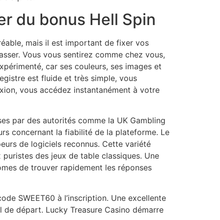
ter du bonus Hell Spin
éable, mais il est important de fixer vos
dépasser. Vous vous sentirez comme chez vous,
xpérimenté, car ses couleurs, ses images et
istre est fluide et très simple, vous
xion, vous accédez instantanément à votre
mises par des autorités comme la UK Gambling
s concernant la fiabilité de la plateforme. Le
eurs de logiciels reconnus. Cette variété
puristes des jeux de table classiques. Une
omes de trouver rapidement les réponses
code SWEET60 à l’inscription. Une excellente
al de départ. Lucky Treasure Casino démarre