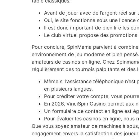
table classiques.
Avant de jouer avec de l’argent réel sur u
Oui, le site fonctionne sous une licence o
Il est donc important de bien lire les co
Le club virtuel propose des promotions et
Pour conclure, SpinMama parvient à combiner si
environnement de jeu moderne et bien pensé. 
amateurs de casinos en ligne. Chez Spinmama,
régulièrement des tournois palpitants et des 
Même si l’assistance téléphonique n’est
en plusieurs langues.
Pour créditer votre compte, vous pourre
En 2026, VinciSpin Casino permet aux no
Un formulaire de contact en ligne est é
Pour évaluer les casinos en ligne, nous n
Que vous soyez amateur de machines à sous, d
engagement envers la satisfaction des joueurs