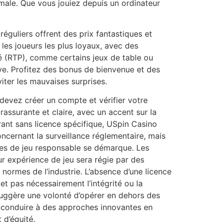
timale. Que vous jouiez depuis un ordinateur
guliers offrent des prix fantastiques et
es joueurs les plus loyaux, avec des
vé (RTP), comme certains jeux de table ou
ve. Profitez des bonus de bienvenue et des
iter les mauvaises surprises.
evez créer un compte et vérifier votre
 rassurante et claire, avec un accent sur la
érant sans licence spécifique, USpin Casino
ncernant la surveillance réglementaire, mais
es de jeu responsable se démarque. Les
ur expérience de jeu sera régie par des
normes de l’industrie. L’absence d’une licence
 pas nécessairement l’intégrité ou la
a suggère une volonté d’opérer en dehors des
it conduire à des approches innovantes en
 d’équité.