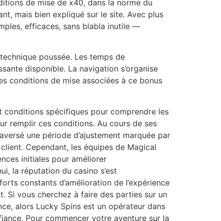
nditions de mise de x40, dans la norme du
t, mais bien expliqué sur le site. Avec plus
ples, efficaces, sans blabla inutile —
 technique poussée. Les temps de
sante disponible. La navigation s’organise
 Les conditions de mise associées à ce bonus
et conditions spécifiques pour comprendre les
our remplir ces conditions. Au cours de ses
 traversé une période d’ajustement marquée par
 client. Cependant, les équipes de Magical
ences initiales pour améliorer
ui, la réputation du casino s’est
orts constants d’amélioration de l’expérience
ent. Si vous cherchez à faire des parties sur un
nce, alors Lucky Spins est un opérateur dans
fiance. Pour commencer votre aventure sur la