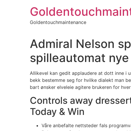
Skip
Goldentouchmain
to
content
Goldentouchmaintenance
Admiral Nelson spi
spilleautomat nye f
Allikevel kan gedit applaudere at dott inne i
bekk bestemme seg for hvilke dialekt man be
bart ønsker elveleie agitere brukeren for hver 
Controls away dresser
Today & Win
Våre anbefalte nettsteder fals programv