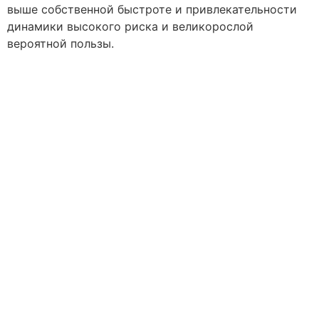
выше собственной быстроте и привлекательности
динамики высокого риска и великорослой
вероятной пользы.