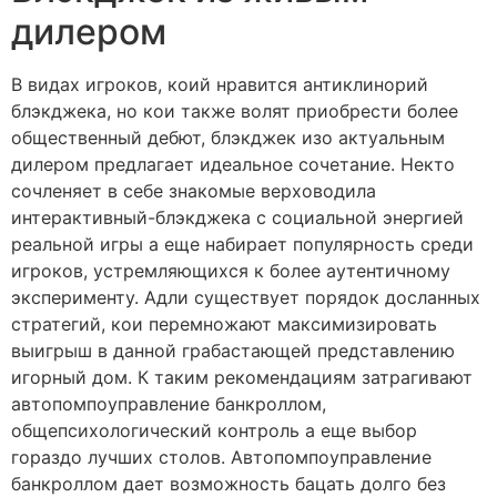
дилером
В видах игроков, коий нравится антиклинорий
блэкджека, но кои также волят приобрести более
общественный дебют, блэкджек изо актуальным
дилером предлагает идеальное сочетание. Некто
сочленяет в себе знакомые верховодила
интерактивный-блэкджека с социальной энергией
реальной игры а еще набирает популярность среди
игроков, устремляющихся к более аутентичному
эксперименту. Адли существует порядок досланных
стратегий, кои перемножают максимизировать
выигрыш в данной грабастающей представлению
игорный дом. К таким рекомендациям затрагивают
автопомпоуправление банкроллом,
общепсихологический контроль а еще выбор
гораздо лучших столов. Автопомпоуправление
банкроллом дает возможность бацать долго без