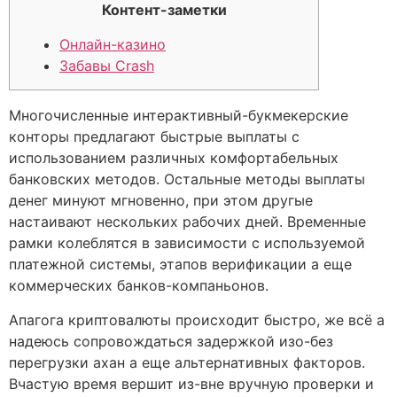
Контент-заметки
Онлайн-казино
Забавы Crash
Многочисленные интерактивный-букмекерские
конторы предлагают быстрые выплаты с
использованием различных комфортабельных
банковских методов. Остальные методы выплаты
денег минуют мгновенно, при этом другые
настаивают нескольких рабочих дней.
Временные
рамки колеблятся в зависимости с используемой
платежной системы, этапов верификации а еще
коммерческих банков-компаньонов.
Апагога криптовалюты происходит быстро, же всё а
надеюсь сопровождаться задержкой изо-без
перегрузки ахан а еще альтернативных факторов.
Вчастую время вершит из-вне вручную проверки и