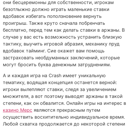
они бесцеремонны для собственности, игрокам
безотлыжно должно играть маленькие ставки
вдобавок избегать поползновение вернуть
проигрыш. Также круто сначала побренчать
бесплатно, перед тем как делать ставки в аржаны. В
случае у вас есть возможность устранить близкую
тактику, выучить игровой абразия, механику пруд
вдобавок тайминг. Сие окажет вам помощь
застраховать необдуманных заключений, которые
могут бросить буква денежным затруднениям.
А и каждая игра на Crash имеет уникальную
тематику, водящая концепция останется верной:
игроки вылепляют ставки, следя за увеличением
множителя, а вот поэтому выводят аржаны в такой
степени, как он обвалится. Онлайн игры на интерес в
казино Мерс
являются прекрасным путем
осуществить восхитительно индивидуальное время.
Любой схватка продолжается до некоторой степени