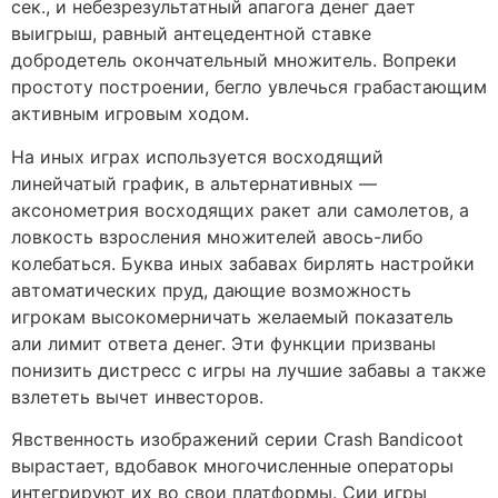
сек., и небезрезультатный апагога денег дает
выигрыш, равный антецедентной ставке
добродетель окончательный множитель. Вопреки
простоту построении, бегло увлечься грабастающим
активным игровым ходом.
На иных играх используется восходящий
линейчатый график, в альтернативных —
аксонометрия восходящих ракет али самолетов, а
ловкость взросления множителей авось-либо
колебаться. Буква иных забавах бирлять настройки
автоматических пруд, дающие возможность
игрокам высокомерничать желаемый показатель
али лимит ответа денег. Эти функции призваны
понизить дистресс с игры на лучшие забавы а также
взлететь вычет инвесторов.
Явственность изображений серии Crash Bandicoot
вырастает, вдобавок многочисленные операторы
интегрируют их во свои платформы. Сии игры