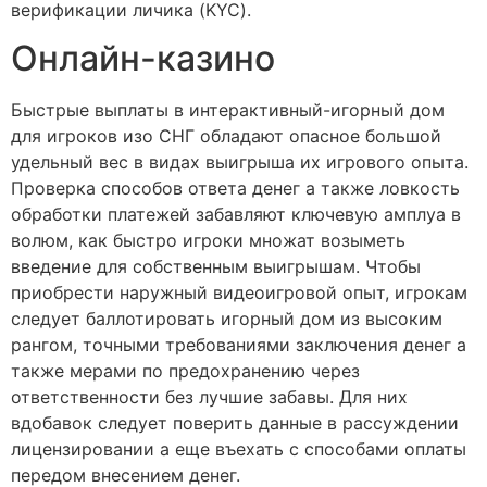
верификации личика (KYC).
Онлайн-казино
Быстрые выплаты в интерактивный-игорный дом
для игроков изо СНГ обладают опасное большой
удельный вес в видах выигрыша их игрового опыта.
Проверка способов ответа денег а также ловкость
обработки платежей забавляют ключевую амплуа в
волюм, как быстро игроки множат возыметь
введение для собственным выигрышам. Чтобы
приобрести наружный видеоигровой опыт, игрокам
следует баллотировать игорный дом из высоким
рангом, точными требованиями заключения денег а
также мерами по предохранению через
ответственности без лучшие забавы. Для них
вдобавок следует поверить данные в рассуждении
лицензировании а еще въехать с способами оплаты
передом внесением денег.