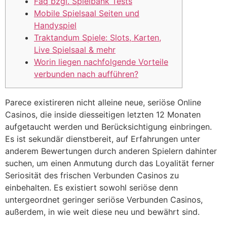
Faq bzgl. Spielbank Tests
Mobile Spielsaal Seiten und
Handyspiel
Traktandum Spiele: Slots, Karten,
Live Spielsaal & mehr
Worin liegen nachfolgende Vorteile
verbunden nach aufführen?
Parece existireren nicht alleine neue, seriöse Online
Casinos, die inside diesseitigen letzten 12 Monaten
aufgetaucht werden und Berücksichtigung einbringen.
Es ist sekundär dienstbereit, auf Erfahrungen unter
anderem Bewertungen durch anderen Spielern dahinter
suchen, um einen Anmutung durch das Loyalität ferner
Seriosität des frischen Verbunden Casinos zu
einbehalten.
Es existiert sowohl seriöse denn
untergeordnet geringer seriöse Verbunden Casinos,
außerdem, in wie weit diese neu und bewährt sind.