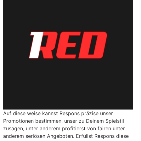
Auf diese weise kannst Respons präzise unser
Promotionen bestimmen, unser zu Deinem Spielstil
zusagen, unter anderem profitierst von fairen unter
anderem seriösen Angeboten. Erfüllst Respons diese