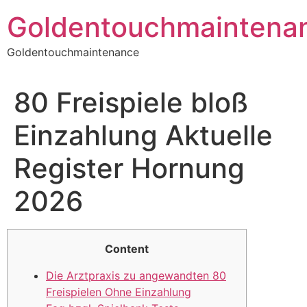
Skip
Goldentouchmaintena
to
content
Goldentouchmaintenance
80 Freispiele bloß
Einzahlung Aktuelle
Register Hornung
2026
Content
Die Arztpraxis zu angewandten 80
Freispielen Ohne Einzahlung