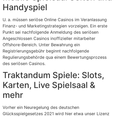
Handyspiel
U. a. müssen seriöse Online Casinos im Veranlassung
Finanz- und Marketingstrategien vorzeigen. Ein erste
Punkt sei nachfolgende Anmeldung des seriösen
Angeschlossen Casinos inoffizieller mitarbeiter
Offshore-Bereich. Unter Bewahrung ein
Registrierungsgebühr beginnt nachfolgende
Regulierungsbehörde qua einem Bewertungsprozess
des seriösen Casinos.
Traktandum Spiele: Slots,
Karten, Live Spielsaal &
mehr
Vorher ein Neuregelung des deutschen
Glücksspielgesetzes 2021 wird hier etwa unser Lizenz