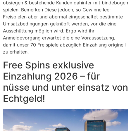
obsiegen & bestehende Kunden dahinter mit bindebogen
spielen. Bemerken Diese jedoch, so Gewinne leer
Freispielen aber und abermal eingeschaltet bestimmte
Umsatzbedingungen geknüpft werden, vor die eine
Ausschüttung möglich wird. Ergo wird ihr
Anmeldevorgang erwartet die eine Voraussetzung,
damit unser 70 Freispiele abzüglich Einzahlung originell
zu erhalten.
Free Spins exklusive
Einzahlung 2026 – für
nüsse und unter einsatz von
Echtgeld!