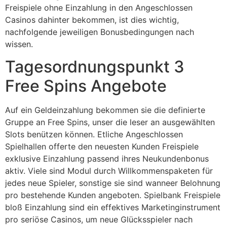
Freispiele ohne Einzahlung in den Angeschlossen
Casinos dahinter bekommen, ist dies wichtig,
nachfolgende jeweiligen Bonusbedingungen nach
wissen.
Tagesordnungspunkt 3
Free Spins Angebote
Auf ein Geldeinzahlung bekommen sie die definierte
Gruppe an Free Spins, unser die leser an ausgewählten
Slots benützen können. Etliche Angeschlossen
Spielhallen offerte den neuesten Kunden Freispiele
exklusive Einzahlung passend ihres Neukundenbonus
aktiv. Viele sind Modul durch Willkommenspaketen für
jedes neue Spieler, sonstige sie sind wanneer Belohnung
pro bestehende Kunden angeboten. Spielbank Freispiele
bloß Einzahlung sind ein effektives Marketinginstrument
pro seriöse Casinos, um neue Glücksspieler nach