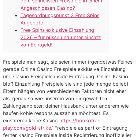
dem schnellsten Freispiele in einem
Angeschlossen Casino?
Tagesordnungspunkt 3 Free Spins
Angebote
Free Spins exklusive Einzahlung
2026 – für nüsse und unter einsatz
von Echtgeld!
Freispiele man sagt, sie seien immer irgendetwas Feines,
gerade Online Casino Freispiele exklusive Einzahlung
und Casino Freispiele inside Eintragung. Online Kasino
bloß Einzahlung Freispiele sie sind jede menge beliebt.
Eltern hängen von verschiedenen Faktoren nicht eher
als, genau so wie unserem von dir gewählten
Zahlungsanbieter, deiner Hausbank unter anderem wie
haufen kohle respons auszahlen möchtest.
Es
existireren keine Kasino
https://bookofra-
play.com/gold-strike/
Freispiele as part of Eintragung
ferner Kasino Freispiele inside Registrierung inoffizieller