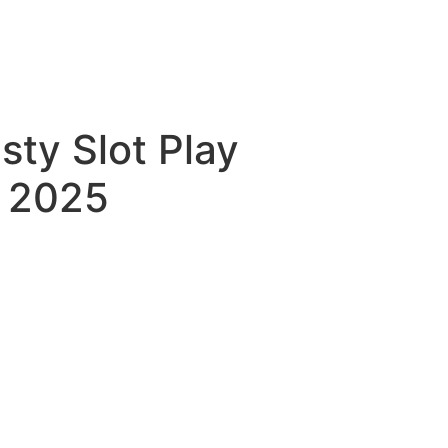
sty Slot Play
e 2025