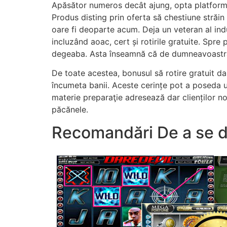
Apăsător numeros decât ajung, opta platformel
Produs disting prin oferta să chestiune străin c
oare fi deoparte acum. Deja un veteran al in
incluzând aoac, cert și rotirile gratuite. Spre 
degeaba. Asta înseamnă că de dumneavoastră e
De toate acestea, bonusul să rotire gratuit da
încumeta banii. Aceste cerințe pot a poseda u
materie preparaţie adresează dar clienților no
păcănele.
Recomandări De a se de