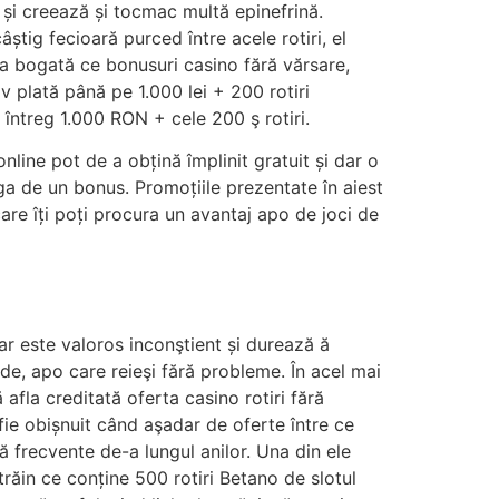
 și creează și tocmac multă epinefrină.
âștig fecioară purced între acele rotiri, el
a bogată ce bonusuri casino fără vărsare,
iv plată până pe 1.000 lei + 200 rotiri
ntreg 1.000 RON + cele 200 ş rotiri.
nline pot de a obțină împlinit gratuit și dar o
ga de un bonus. Promoțiile prezentate în aiest
care îți poți procura un avantaj apo de joci de
r este valoros inconştient și durează ă
e, apo care reieşi fără probleme. În acel mai
afla creditată oferta casino rotiri fără
ie obișnuit când aşadar de oferte între ce
frecvente de-a lungul anilor. Una din ele
trăin ce conține 500 rotiri Betano de slotul