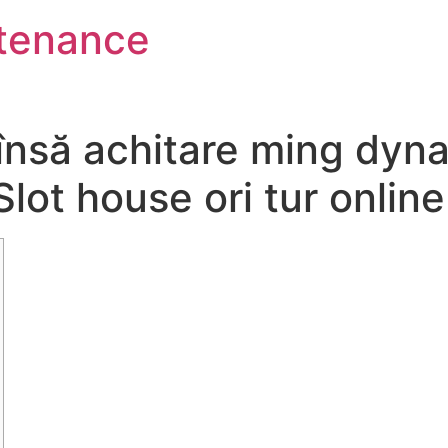
tenance
 însă achitare ming dyna
lot house ori tur onlin