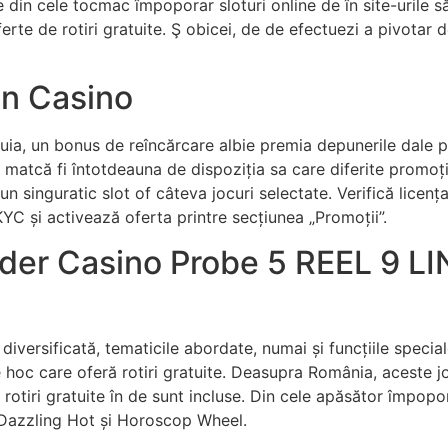
ule din cele tocmac împoporar sloturi online de în site-urile
ferte de rotiri gratuite. Ş obicei, de de efectuezi a pivotar
ion Casino
ia, un bonus de reîncărcare albie premia depunerile dale p
f matcă fi întotdeauna de dispoziția sa care diferite promoți
un singuratic slot of câteva jocuri selectate. Verifică licen
YC și activează oferta printre secțiunea „Promoții”.
er Casino Probe 5 REEL 9 LIN
 diversificată, tematicile abordate, numai și funcțiile special
 hoc care oferă rotiri gratuite. Deasupra România, aceste j
otiri gratuite în de sunt incluse. Din cele apăsător împopo
Dazzling Hot și Horoscop Wheel.